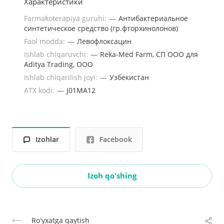
Характеристики
Farmakoterapiya guruhi:
—
Антибактериальное
синтетическое средство (гр.фторхинолонов)
Faol modda:
—
Левофлоксацин
Ishlab chiqaruvchi:
—
Reka-Med Farm, СП ООО для
Aditya Trading, ООО
Ishlab chiqarilish joyi:
—
Узбекистан
ATX kodi:
—
J01MA12
Izohlar
Facebook
Izoh qo'shing
Roʻyxatga qaytish