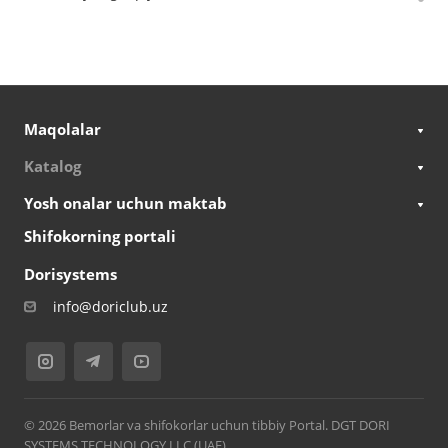
Maqolalar
Katalog
Yosh onalar uchun maktab
Shifokorning portali
Dorisystems
info@doriclub.uz
© 2026 Bemorlar va shifokorlar uchun tibbiy Portal. DGT DORI
SYSTEMS TECHNOLOGY LLC (UAE)