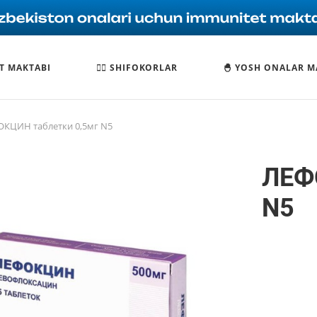
T MAKTABI
🧑‍⚕️ SHIFOKORLAR
🐣 YOSH ONALAR M
КЦИН таблетки 0,5мг N5
ЛЕФ
N5