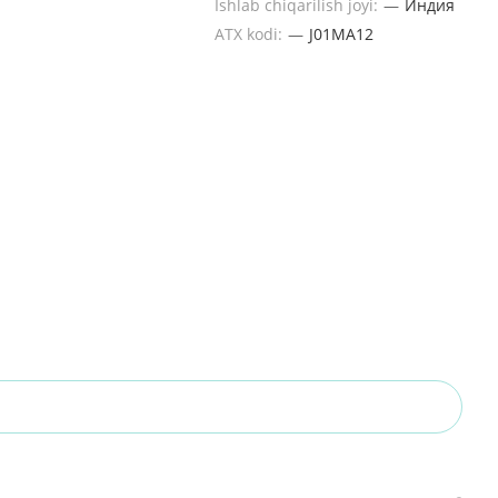
Ishlab chiqarilish joyi:
—
Индия
ATX kodi:
—
J01MA12