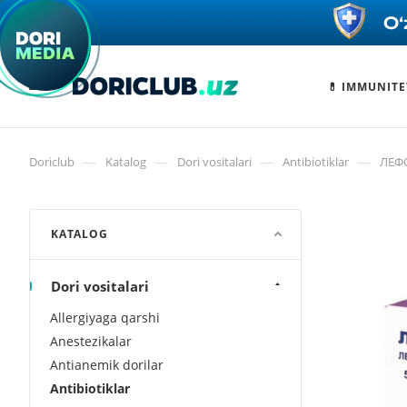
💊 IMMUNITE
—
—
—
—
Doriclub
Katalog
Dori vositalari
Antibiotiklar
ЛЕФО
KATALOG
Dori vositalari
Allergiyaga qarshi
Anestezikalar
Antianemik dorilar
Antibiotiklar