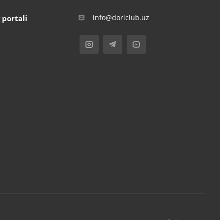
info@doriclub.uz
 portali