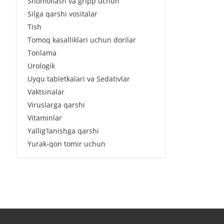
Shomollash va gripp uchun
Silga qarshi vositalar
Tish
Tomoq kasalliklari uchun dorilar
Tonlama
Urologik
Uyqu tabletkalari va Sedativlar
Vaktsinalar
Viruslarga qarshi
Vitaminlar
Yallig'lanishga qarshi
Yurak-qon tomir uchun