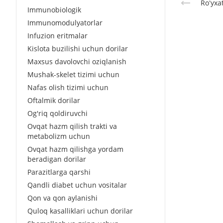
Roʻyxa
Immunobiologik
Immunomodulyatorlar
Infuzion eritmalar
Kislota buzilishi uchun dorilar
Maxsus davolovchi oziqlanish
Mushak-skelet tizimi uchun
Nafas olish tizimi uchun
Oftalmik dorilar
Og'riq qoldiruvchi
Ovqat hazm qilish trakti va
metabolizm uchun
Ovqat hazm qilishga yordam
beradigan dorilar
Parazitlarga qarshi
Qandli diabet uchun vositalar
Qon va qon aylanishi
Quloq kasalliklari uchun dorilar