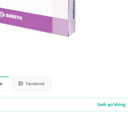
ar
Facebook
Izoh qo'shing