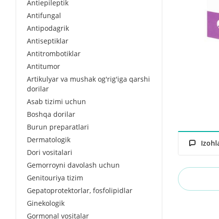
Antiepileptik
Antifungal
Antipodagrik
Antiseptiklar
Antitrombotiklar
Antitumor
Artikulyar va mushak og'rig'iga qarshi
dorilar
Asab tizimi uchun
Boshqa dorilar
Burun preparatlari
Dermatologik
Izohl
Dori vositalari
Gemorroyni davolash uchun
Genitouriya tizim
Gepatoprotektorlar, fosfolipidlar
Ginekologik
Gormonal vositalar