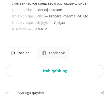
синтетическое средство (гр.фторхинолонов)
Faol modda:
—
Левофлоксацин
Ishlab chiqaruvchi:
—
Procare Pharma Pvt. Ltd.
Ishlab chiqarilish joyi:
—
Индия
ATX kodi:
—
J01MA12
Izohlar
Facebook
Izoh qo'shing
Roʻyxatga qaytish