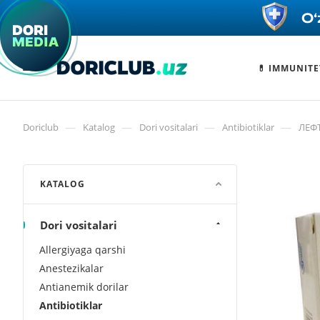
💊 IMMUNITE
—
—
—
—
Doriclub
Katalog
Dori vositalari
Antibiotiklar
ЛЕФТ
KATALOG
Dori vositalari
Allergiyaga qarshi
Anestezikalar
Antianemik dorilar
Antibiotiklar