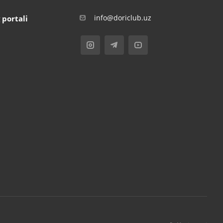
info@doriclub.uz
 portali