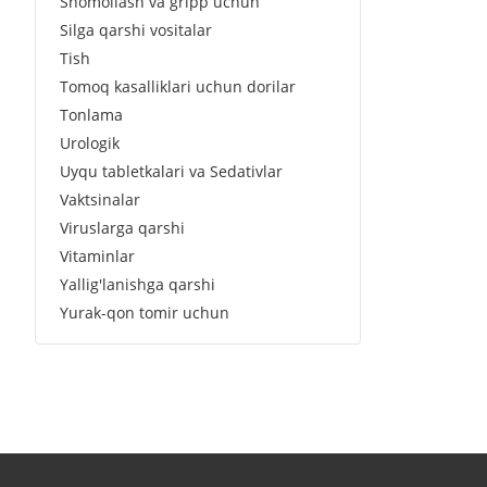
Shomollash va gripp uchun
Silga qarshi vositalar
Tish
Tomoq kasalliklari uchun dorilar
Tonlama
Urologik
Uyqu tabletkalari va Sedativlar
Vaktsinalar
Viruslarga qarshi
Vitaminlar
Yallig'lanishga qarshi
Yurak-qon tomir uchun