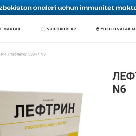
T MAKTABI
🧑‍⚕️ SHIFOKORLAR
🐣 YOSH ONALAR M
РИН таблетки 500мг N6
ЛЕФ
N6