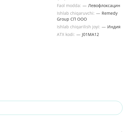
Faol modda:
—
Левофлоксацин
Ishlab chiqaruvchi:
—
Remedy
Group СП OOO
Ishlab chiqarilish joyi:
—
Индия
ATX kodi:
—
J01MA12