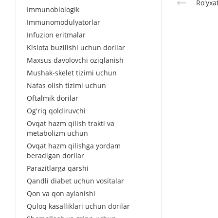
Roʻyxa
Immunobiologik
Immunomodulyatorlar
Infuzion eritmalar
Kislota buzilishi uchun dorilar
Maxsus davolovchi oziqlanish
Mushak-skelet tizimi uchun
Nafas olish tizimi uchun
Oftalmik dorilar
Og'riq qoldiruvchi
Ovqat hazm qilish trakti va
metabolizm uchun
Ovqat hazm qilishga yordam
beradigan dorilar
Parazitlarga qarshi
Qandli diabet uchun vositalar
Qon va qon aylanishi
Quloq kasalliklari uchun dorilar