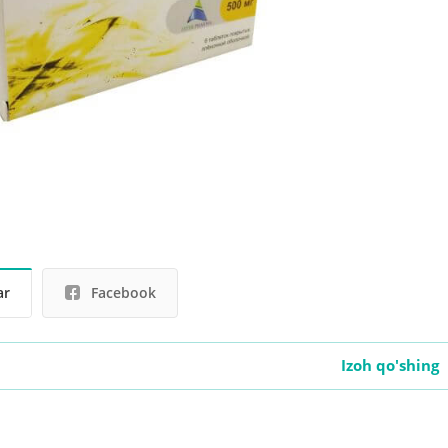
ar
Facebook
Izoh qo'shing