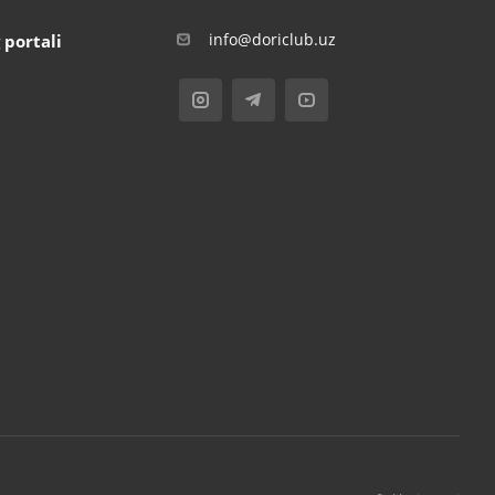
info@doriclub.uz
 portali