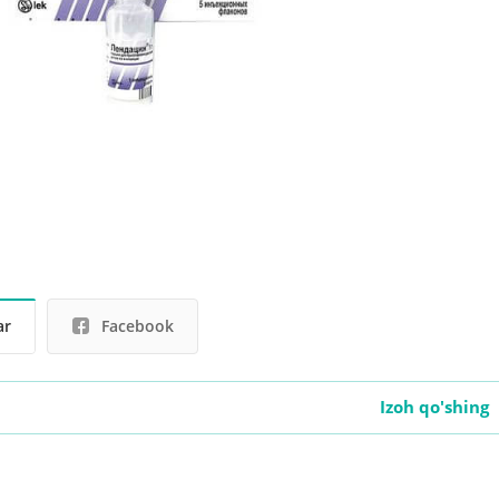
ar
Facebook
Izoh qo'shing