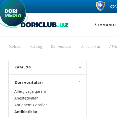
💊 IMMUNITE
—
—
—
—
Doriclub
Katalog
Dori vositalari
Antibiotiklar
ЛЕН
KATALOG
Dori vositalari
Allergiyaga qarshi
Anestezikalar
Antianemik dorilar
Antibiotiklar