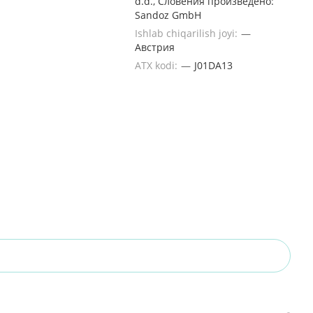
d.d., Словения произведено:
Sandoz GmbH
Ishlab chiqarilish joyi:
—
Австрия
ATX kodi:
—
J01DA13