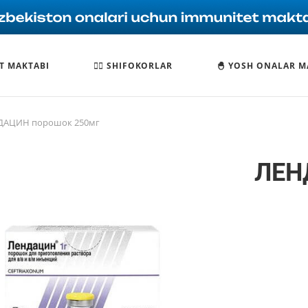
T MAKTABI
🧑‍⚕️ SHIFOKORLAR
🐣 YOSH ONALAR M
ДАЦИН порошок 250мг
ЛЕН