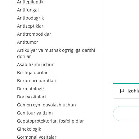
Antiepileptik
Antifungal
Antipodagrik
Antiseptiklar
Antitrombotiklar
Antitumor
Artikulyar va mushak og'rig'iga qarshi
dorilar
Asab tizimi uchun
Boshqa dorilar
Burun preparatlari
Dermatologik
Izohl
Dori vositalari
Gemorroyni davolash uchun
Genitouriya tizim
Gepatoprotektorlar, fosfolipidlar
Ginekologik
Gormonal vositalar