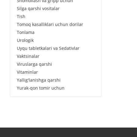
Shomollash va gripp uchun
Silga qarshi vositalar
Tish
Tomoq kasalliklari uchun dorilar
Tonlama
Urologik
Uyqu tabletkalari va Sedativlar
Vaktsinalar
Viruslarga qarshi
Vitaminlar
Yallig'lanishga qarshi
Yurak-qon tomir uchun