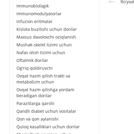
Roʻyxa
Immunobiologik
Immunomodulyatorlar
Infuzion eritmalar
Kislota buzilishi uchun dorilar
Maxsus davolovchi oziqlanish
Mushak-skelet tizimi uchun
Nafas olish tizimi uchun
Oftalmik dorilar
Og'riq qoldiruvchi
Ovqat hazm qilish trakti va
metabolizm uchun
Ovqat hazm qilishga yordam
beradigan dorilar
Parazitlarga qarshi
Qandli diabet uchun vositalar
Qon va qon aylanishi
Quloq kasalliklari uchun dorilar