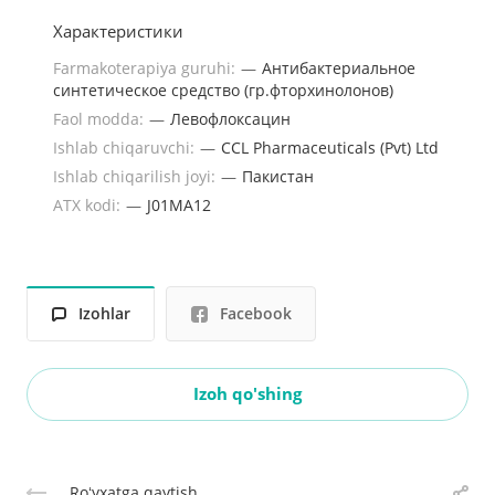
Характеристики
Farmakoterapiya guruhi:
—
Антибактериальное
синтетическое средство (гр.фторхинолонов)
Faol modda:
—
Левофлоксацин
Ishlab chiqaruvchi:
—
CCL Pharmaceuticals (Pvt) Ltd
Ishlab chiqarilish joyi:
—
Пакистан
ATX kodi:
—
J01MA12
Izohlar
Facebook
Izoh qo'shing
Roʻyxatga qaytish