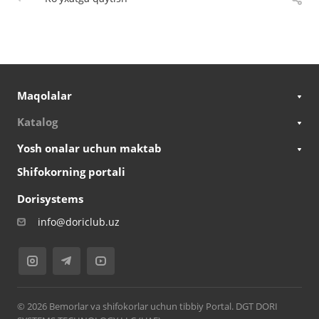
Maqolalar
Katalog
Yosh onalar uchun maktab
Shifokorning portali
Dorisystems
info@doriclub.uz
© 2026 Bemorlar va shifokorlar uchun tibbiy Portal. DGT DORI