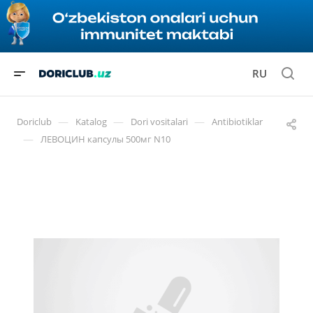
RU
—
—
—
Doriclub
Katalog
Dori vositalari
Antibiotiklar
—
ЛЕВОЦИН капсулы 500мг N10