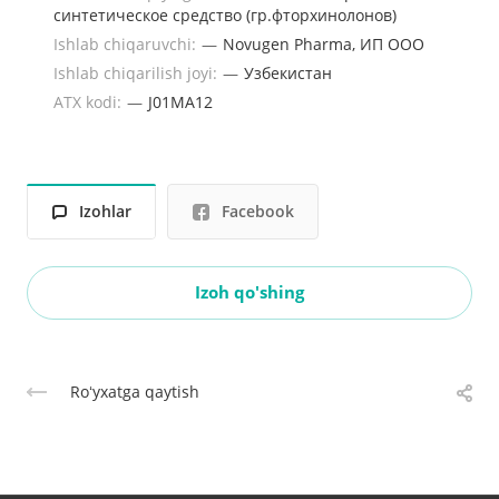
синтетическое средство (гр.фторхинолонов)
Ishlab chiqaruvchi:
—
Novugen Pharma, ИП ООО
Ishlab chiqarilish joyi:
—
Узбекистан
ATX kodi:
—
J01MA12
Izohlar
Facebook
Izoh qo'shing
Roʻyxatga qaytish