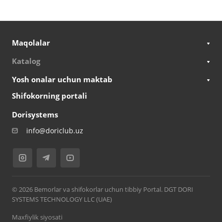
Maqolalar
Katalog
Yosh onalar uchun maktab
Shifokorning portali
Dorisystems
info@doriclub.uz
© 2026 Bemorlar va shifokorlar uchun tibbiy Portal. DGT DORI
SYSTEMS TECHNOLOGY LLC (UAE)
Maxfiylik siyosati