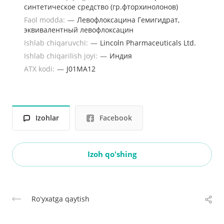
синтетическое средство (гр.фторхинолонов)
Faol modda:
—
Левофлоксацина Гемигидрат,
эквивалентный левофлоксацин
Ishlab chiqaruvchi:
—
Lincoln Pharmaceuticals Ltd.
Ishlab chiqarilish joyi:
—
Индия
ATX kodi:
—
J01MA12
Izohlar
Facebook
Izoh qo'shing
Roʻyxatga qaytish