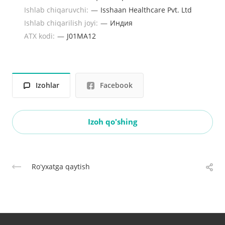
Ishlab chiqaruvchi:
—
Isshaan Healthcare Pvt. Ltd
Ishlab chiqarilish joyi:
—
Индия
ATX kodi:
—
J01MA12
Izohlar
Facebook
Izoh qo'shing
Roʻyxatga qaytish