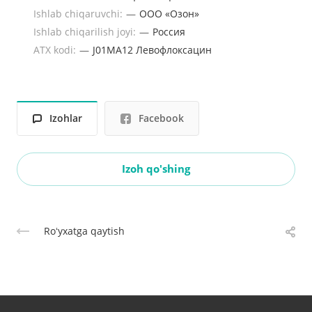
Ishlab chiqaruvchi:
—
ООО «Озон»
Ishlab chiqarilish joyi:
—
Россия
ATX kodi:
—
J01MA12 Левофлоксацин
Izohlar
Facebook
Izoh qo'shing
Roʻyxatga qaytish