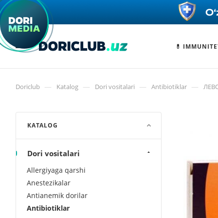
💊 IMMUNITE
—
—
—
—
Doriclub
Katalog
Dori vositalari
Antibiotiklar
ЛЕВО
KATALOG
Dori vositalari
Allergiyaga qarshi
Anestezikalar
Antianemik dorilar
Antibiotiklar