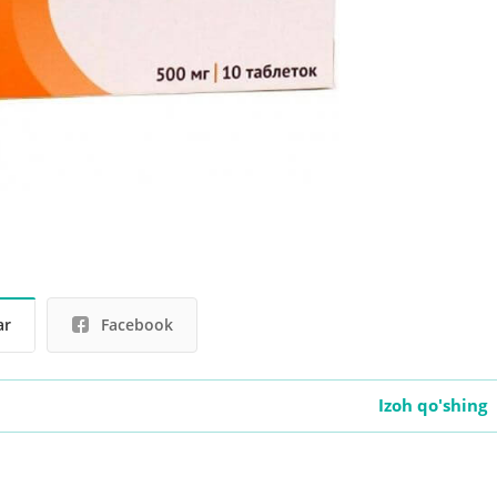
ar
Facebook
Izoh qo'shing