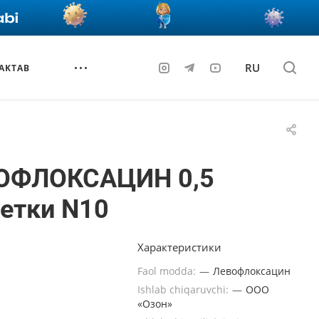
RU
AKTAB
ОФЛОКСАЦИН 0,5
етки N10
Характеристики
Faol modda:
—
Левофлоксацин
Ishlab chiqaruvchi:
—
ООО
«Озон»