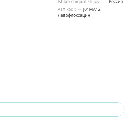
Ishlab chiqarilish joyi:
—
Россия
ATX kodi:
—
J01MA12
Левофлоксацин