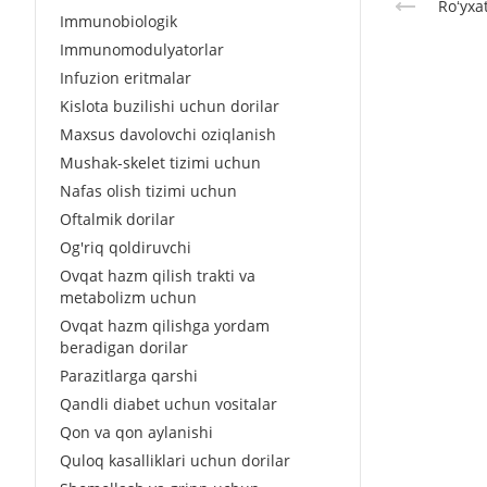
Roʻyxa
Immunobiologik
Immunomodulyatorlar
Infuzion eritmalar
Kislota buzilishi uchun dorilar
Maxsus davolovchi oziqlanish
Mushak-skelet tizimi uchun
Nafas olish tizimi uchun
Oftalmik dorilar
Og'riq qoldiruvchi
Ovqat hazm qilish trakti va
metabolizm uchun
Ovqat hazm qilishga yordam
beradigan dorilar
Parazitlarga qarshi
Qandli diabet uchun vositalar
Qon va qon aylanishi
Quloq kasalliklari uchun dorilar