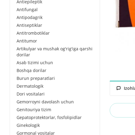
Antiepileptik
Antifungal
Antipodagrik
Antiseptiklar
Antitrombotiklar
Antitumor
Artikulyar va mushak og'rig'iga qarshi
dorilar
Asab tizimi uchun
Boshqa dorilar
Burun preparatlari
Dermatologik
Izohl
Dori vositalari
Gemorroyni davolash uchun
Genitouriya tizim
Gepatoprotektorlar, fosfolipidlar
Ginekologik
Gormonal vositalar