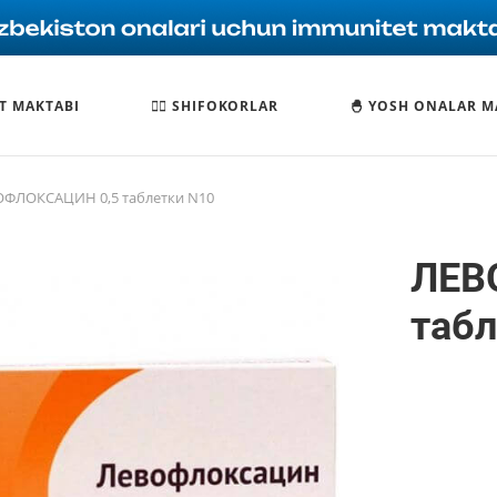
T MAKTABI
🧑‍⚕️ SHIFOKORLAR
🐣 YOSH ONALAR M
ФЛОКСАЦИН 0,5 таблетки N10
ЛЕВ
табл