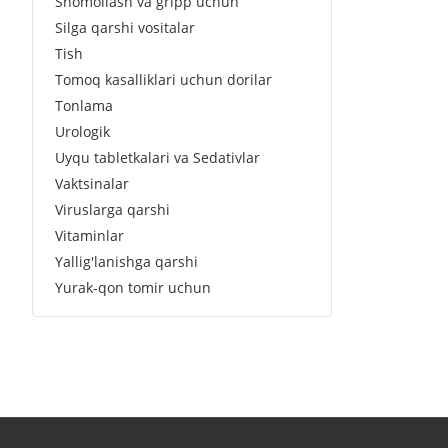
Shomollash va gripp uchun
Silga qarshi vositalar
Tish
Tomoq kasalliklari uchun dorilar
Tonlama
Urologik
Uyqu tabletkalari va Sedativlar
Vaktsinalar
Viruslarga qarshi
Vitaminlar
Yallig'lanishga qarshi
Yurak-qon tomir uchun