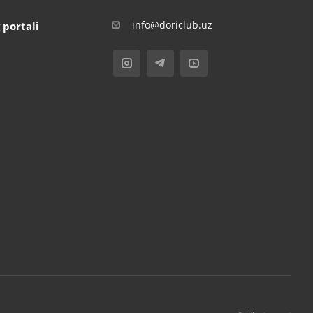
info@doriclub.uz
 portali