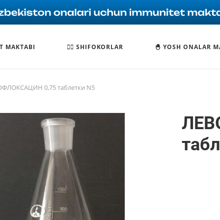
T MAKTABI
🧑‍⚕️ SHIFOKORLAR
🐣 YOSH ONALAR M
ФЛОКСАЦИН 0,75 таблетки N5
ЛЕВ
табл