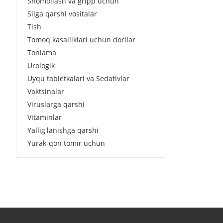
Shomollash va gripp uchun
Silga qarshi vositalar
Tish
Tomoq kasalliklari uchun dorilar
Tonlama
Urologik
Uyqu tabletkalari va Sedativlar
Vaktsinalar
Viruslarga qarshi
Vitaminlar
Yallig'lanishga qarshi
Yurak-qon tomir uchun