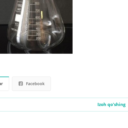
ar
Facebook
Izoh qo'shing