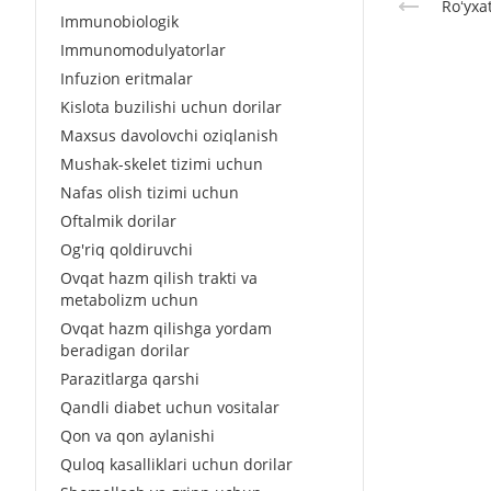
Roʻyxa
Immunobiologik
Immunomodulyatorlar
Infuzion eritmalar
Kislota buzilishi uchun dorilar
Maxsus davolovchi oziqlanish
Mushak-skelet tizimi uchun
Nafas olish tizimi uchun
Oftalmik dorilar
Og'riq qoldiruvchi
Ovqat hazm qilish trakti va
metabolizm uchun
Ovqat hazm qilishga yordam
beradigan dorilar
Parazitlarga qarshi
Qandli diabet uchun vositalar
Qon va qon aylanishi
Quloq kasalliklari uchun dorilar