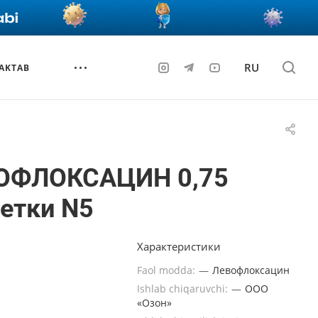
RU
AKTAB
ОФЛОКСАЦИН 0,75
етки N5
Характеристики
Faol modda:
—
Левофлоксацин
Ishlab chiqaruvchi:
—
ООО
«Озон»