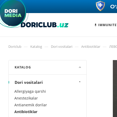
💊 IMMUNITE
—
—
—
—
Doriclub
Katalog
Dori vositalari
Antibiotiklar
ЛЕВО
KATALOG
Dori vositalari
Allergiyaga qarshi
Anestezikalar
Antianemik dorilar
Antibiotiklar