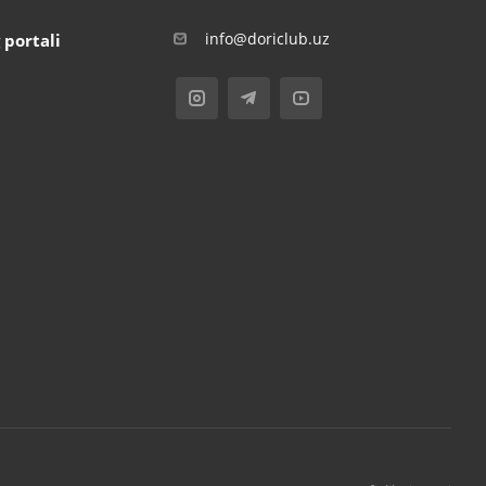
info@doriclub.uz
 portali