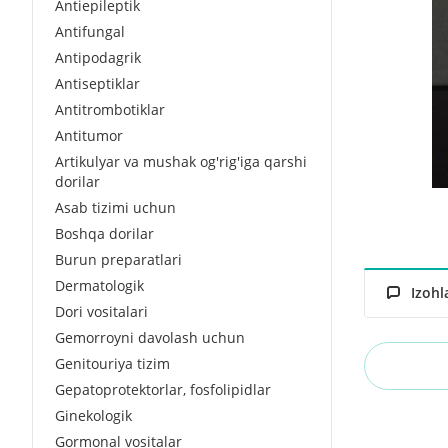
Antiepileptik
Antifungal
Antipodagrik
Antiseptiklar
Antitrombotiklar
Antitumor
Artikulyar va mushak og'rig'iga qarshi
dorilar
Asab tizimi uchun
Boshqa dorilar
Burun preparatlari
Dermatologik
Izohl
Dori vositalari
Gemorroyni davolash uchun
Genitouriya tizim
Gepatoprotektorlar, fosfolipidlar
Ginekologik
Gormonal vositalar