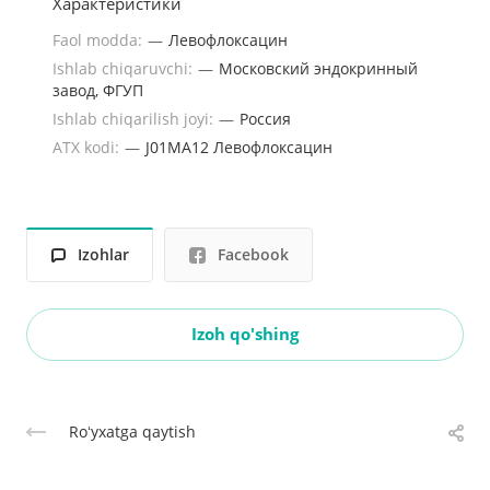
Характеристики
Faol modda:
—
Левофлоксацин
Ishlab chiqaruvchi:
—
Московский эндокринный
завод, ФГУП
Ishlab chiqarilish joyi:
—
Россия
ATX kodi:
—
J01MA12 Левофлоксацин
Izohlar
Facebook
Izoh qo'shing
Roʻyxatga qaytish