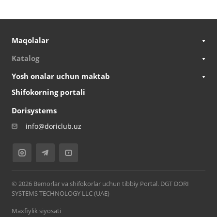
Maqolalar
Katalog
Yosh onalar uchun maktab
Shifokorning portali
Dorisystems
info@doriclub.uz
© 2026 Bemorlar va shifokorlar uchun tibbiy Portal. DGT DORI
SYSTEMS TECHNOLOGY LLC (UAE)
Maxfiylik siyosati