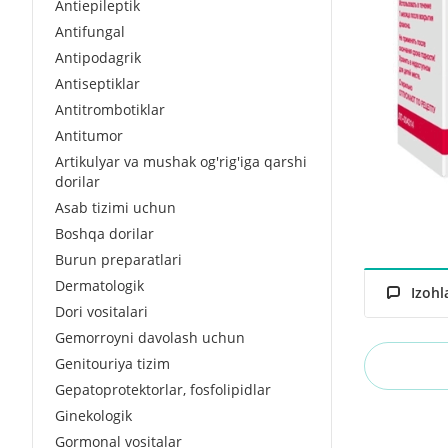
Antiepileptik
Antifungal
Antipodagrik
Antiseptiklar
Antitrombotiklar
Antitumor
Artikulyar va mushak og'rig'iga qarshi
dorilar
Asab tizimi uchun
Boshqa dorilar
Burun preparatlari
Dermatologik
Izohl
Dori vositalari
Gemorroyni davolash uchun
Genitouriya tizim
Gepatoprotektorlar, fosfolipidlar
Ginekologik
Gormonal vositalar