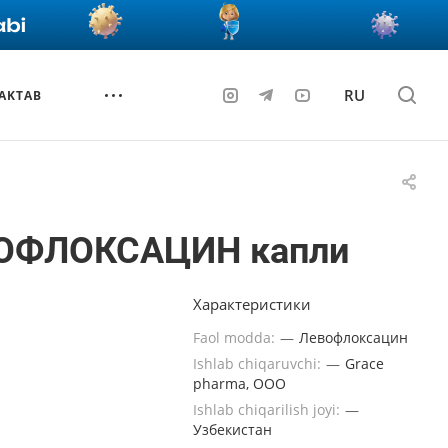
RU
AKTAB
ОФЛОКСАЦИН капли
Характеристики
Faol modda:
—
Левофлоксацин
Ishlab chiqaruvchi:
—
Grace
pharma, ООО
Ishlab chiqarilish joyi:
—
Узбекистан