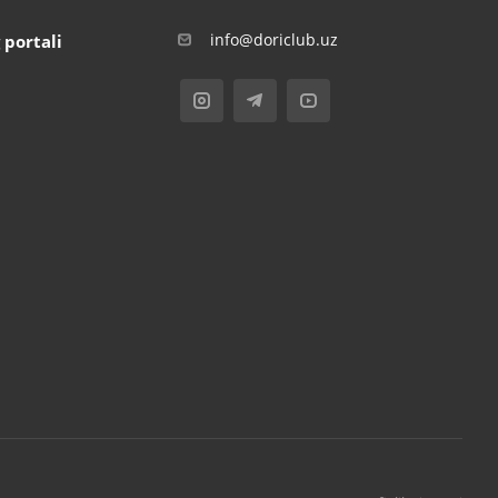
info@doriclub.uz
 portali