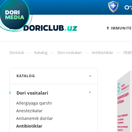
💊 IMMUNITE
—
—
—
—
Doriclub
Katalog
Dori vositalari
Antibiotiklar
ЛЕВ
KATALOG
Dori vositalari
Allergiyaga qarshi
Anestezikalar
Antianemik dorilar
Antibiotiklar