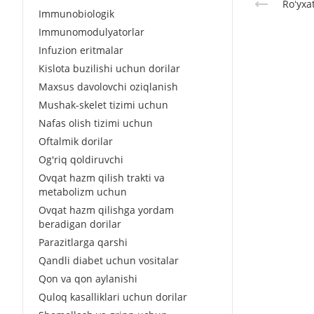
Roʻyxa
Immunobiologik
Immunomodulyatorlar
Infuzion eritmalar
Kislota buzilishi uchun dorilar
Maxsus davolovchi oziqlanish
Mushak-skelet tizimi uchun
Nafas olish tizimi uchun
Oftalmik dorilar
Og'riq qoldiruvchi
Ovqat hazm qilish trakti va
metabolizm uchun
Ovqat hazm qilishga yordam
beradigan dorilar
Parazitlarga qarshi
Qandli diabet uchun vositalar
Qon va qon aylanishi
Quloq kasalliklari uchun dorilar