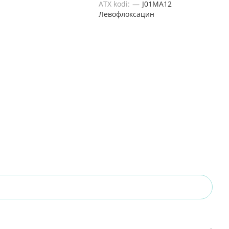
ATX kodi:
—
J01MA12
Левофлоксацин