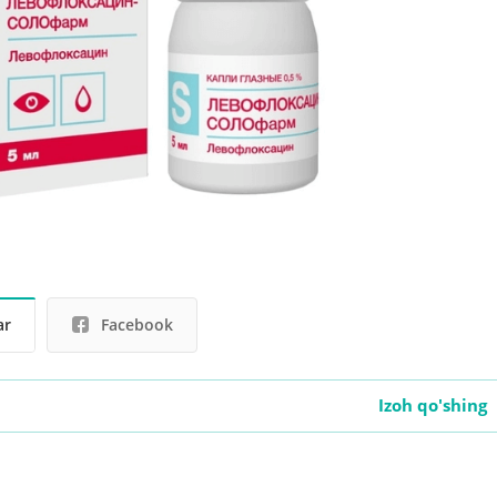
ar
Facebook
Izoh qo'shing