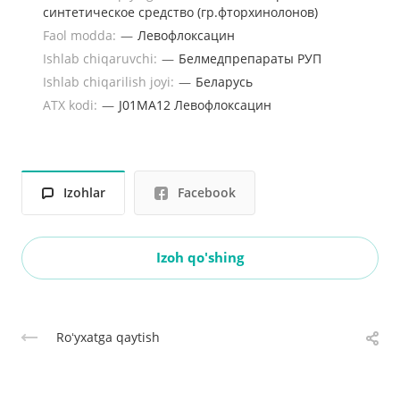
синтетическое средство (гр.фторхинолонов)
Faol modda:
—
Левофлоксацин
Ishlab chiqaruvchi:
—
Белмедпрепараты РУП
Ishlab chiqarilish joyi:
—
Беларусь
ATX kodi:
—
J01MA12 Левофлоксацин
Izohlar
Facebook
Izoh qo'shing
Roʻyxatga qaytish