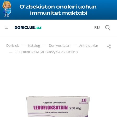
RU
—
—
—
Doriclub
Katalog
Dori vositalari
Antibiotiklar
—
ЛЕВОФЛОКСАЦИН капсулы 250мг N10