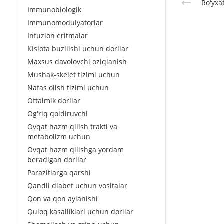
Roʻyxa
Immunobiologik
Immunomodulyatorlar
Infuzion eritmalar
Kislota buzilishi uchun dorilar
Maxsus davolovchi oziqlanish
Mushak-skelet tizimi uchun
Nafas olish tizimi uchun
Oftalmik dorilar
Og'riq qoldiruvchi
Ovqat hazm qilish trakti va
metabolizm uchun
Ovqat hazm qilishga yordam
beradigan dorilar
Parazitlarga qarshi
Qandli diabet uchun vositalar
Qon va qon aylanishi
Quloq kasalliklari uchun dorilar