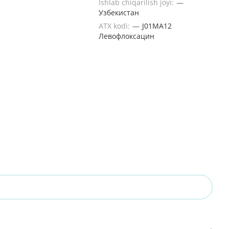
Ishlab chiqarilish joyi:
—
Узбекистан
ATX kodi:
—
J01MA12
Левофлоксацин