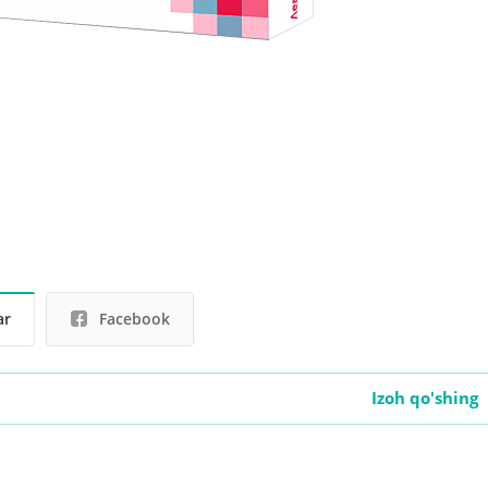
ar
Facebook
Izoh qo'shing