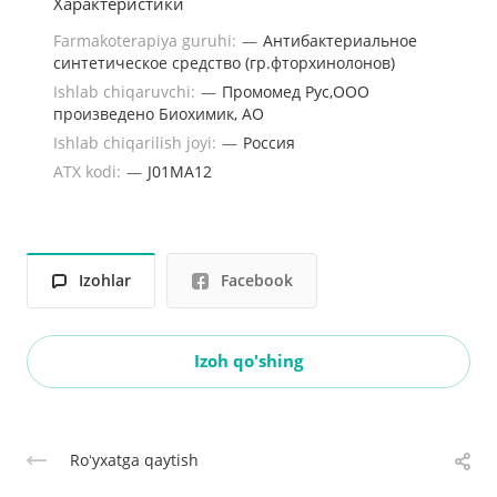
Характеристики
Farmakoterapiya guruhi:
—
Антибактериальное
синтетическое средство (гр.фторхинолонов)
Ishlab chiqaruvchi:
—
Промомед Рус,ООО
произведено Биохимик, АО
Ishlab chiqarilish joyi:
—
Россия
ATX kodi:
—
J01MA12
Izohlar
Facebook
Izoh qo'shing
Roʻyxatga qaytish