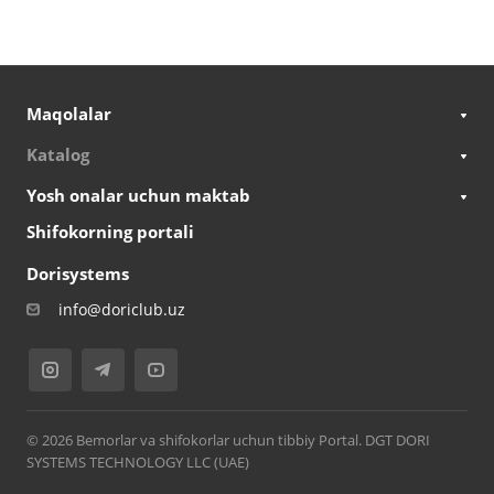
Maqolalar
Katalog
Yosh onalar uchun maktab
Shifokorning portali
Dorisystems
info@doriclub.uz
© 2026 Bemorlar va shifokorlar uchun tibbiy Portal. DGT DORI
SYSTEMS TECHNOLOGY LLC (UAE)