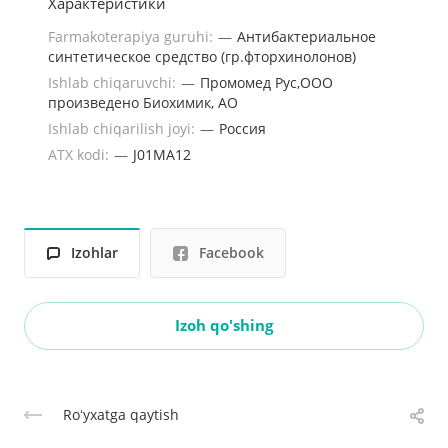
Характеристики
Farmakoterapiya guruhi:
—
Антибактериальное
синтетическое средство (гр.фторхинолонов)
Ishlab chiqaruvchi:
—
Промомед Рус,ООО
произведено Биохимик, АО
Ishlab chiqarilish joyi:
—
Россия
ATX kodi:
—
J01MA12
Izohlar
Facebook
Izoh qo'shing
Roʻyxatga qaytish