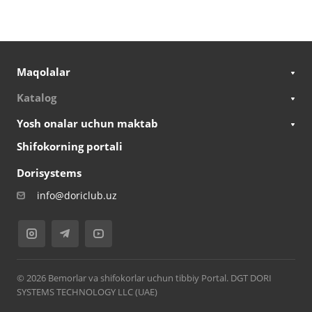
Maqolalar
Katalog
Yosh onalar uchun maktab
Shifokorning portali
Dorisystems
info@doriclub.uz
© 2026 Bemorlar va shifokorlar uchun tibbiy Portal. DGT DORI
SYSTEMS TECHNOLOGY LLC (UAE)