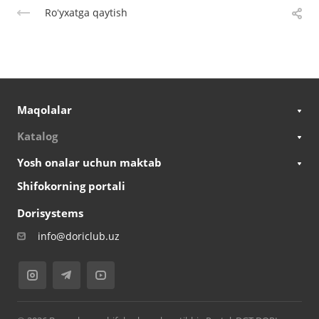
Roʻyxatga qaytish
Maqolalar
Katalog
Yosh onalar uchun maktab
Shifokorning portali
Dorisystems
info@doriclub.uz