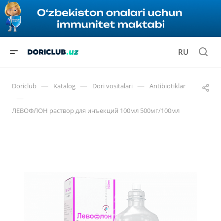
RU
—
—
—
Doriclub
Katalog
Dori vositalari
Antibiotiklar
—
ЛЕВОФЛОН раствор для инъекций 100мл 500мг/100мл