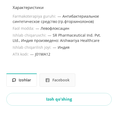
Характеристики
Farmakoterapiya guruhi:
—
Антибактериальное
синтетическое средство (гр.фторхинолонов)
Faol modda:
—
Левофлоксацин
Ishlab chiqaruvchi:
—
SR Pharmaceutical Ind. Pvt.
Ltd., Индия произведено: Aishwariya Healthcare
Ishlab chiqarilish joyi:
—
Индия
ATX kodi:
—
J01MA12
Izohlar
Facebook
Izoh qo'shing