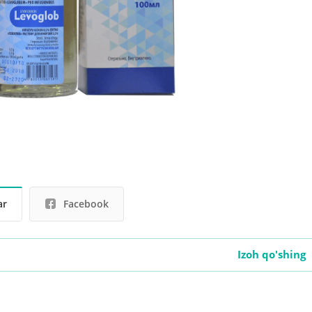
ar
Facebook
Izoh qo'shing