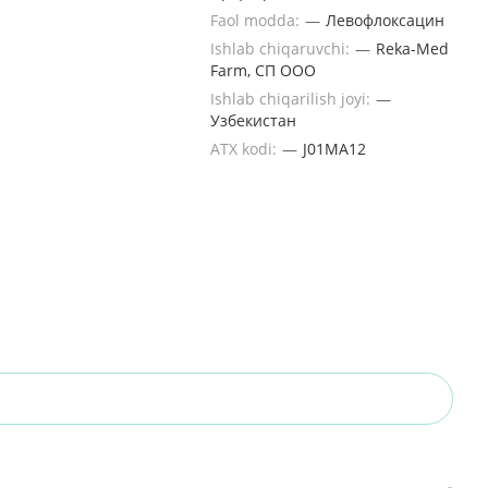
Faol modda:
—
Левофлоксацин
Ishlab chiqaruvchi:
—
Reka-Med
Farm, СП ООО
Ishlab chiqarilish joyi:
—
Узбекистан
ATX kodi:
—
J01MA12