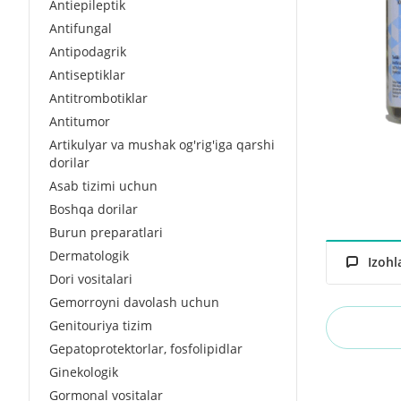
Antiepileptik
Antifungal
Antipodagrik
Antiseptiklar
Antitrombotiklar
Antitumor
Artikulyar va mushak og'rig'iga qarshi
dorilar
Asab tizimi uchun
Boshqa dorilar
Burun preparatlari
Dermatologik
Izohl
Dori vositalari
Gemorroyni davolash uchun
Genitouriya tizim
Gepatoprotektorlar, fosfolipidlar
Ginekologik
Gormonal vositalar