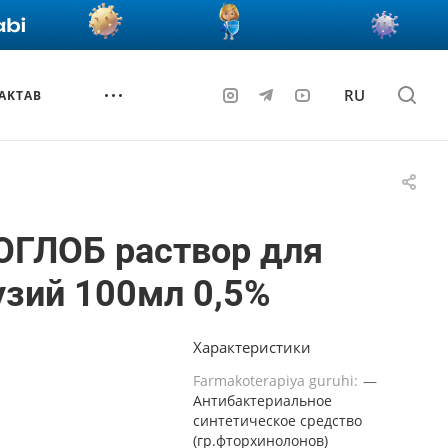
RU
AKTAB
ОГЛОБ раствор для
зий 100мл 0,5%
Характеристики
Farmakoterapiya guruhi:
—
Антибактериальное
синтетическое средство
(гр.фторхинолонов)