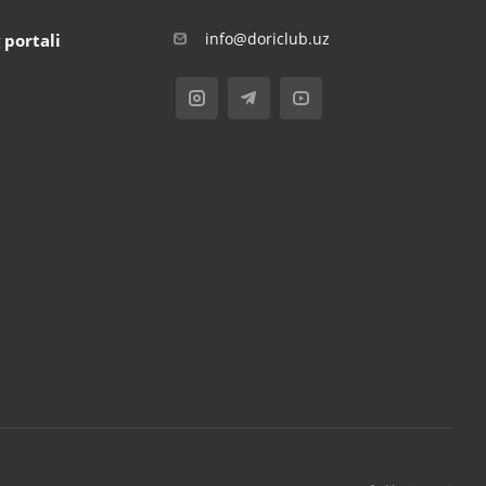
info@doriclub.uz
 portali