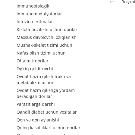
Roʻyxa
Immunobiologik
Immunomodulyatorlar
Infuzion eritmalar
Kislota buzilishi uchun dorilar
Maxsus davolovchi oziqlanish
Mushak-skelet tizimi uchun
Nafas olish tizimi uchun
Oftalmik dorilar
Og'riq qoldiruvchi
Ovqat hazm qilish trakti va
metabolizm uchun
Ovqat hazm qilishga yordam
beradigan dorilar
Parazitlarga qarshi
Qandli diabet uchun vositalar
Qon va qon aylanishi
Quloq kasalliklari uchun dorilar