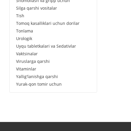
Shomollash va gripp uchun
Silga qarshi vositalar
Tish
Tomoq kasalliklari uchun dorilar
Tonlama
Urologik
Uyqu tabletkalari va Sedativlar
Vaktsinalar
Viruslarga qarshi
Vitaminlar
Yallig'lanishga qarshi
Yurak-qon tomir uchun