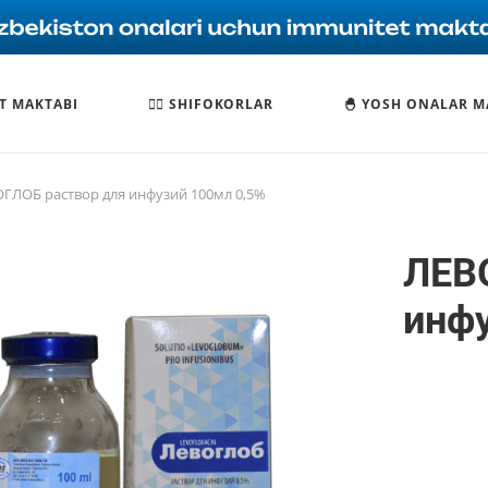
T MAKTABI
🧑‍⚕️ SHIFOKORLAR
🐣 YOSH ONALAR M
ГЛОБ раствор для инфузий 100мл 0,5%
ЛЕВ
инфу