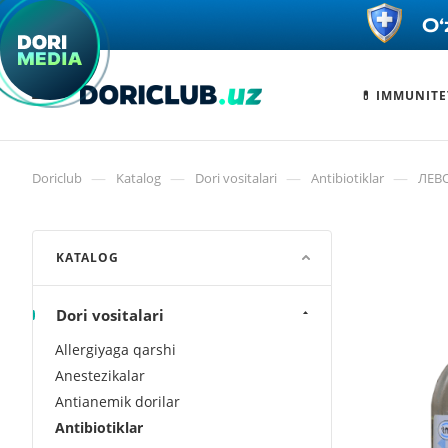
💊 IMMUNITE
—
—
—
—
Doriclub
Katalog
Dori vositalari
Antibiotiklar
ЛЕВО
KATALOG
Dori vositalari
Allergiyaga qarshi
Anestezikalar
Antianemik dorilar
Antibiotiklar