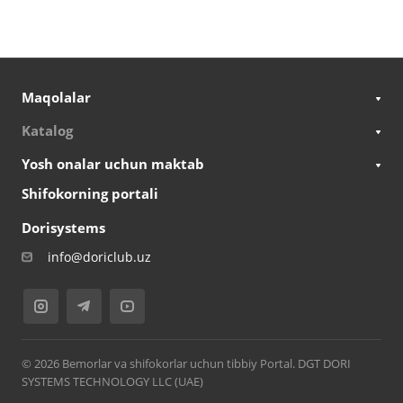
Maqolalar
Katalog
Yosh onalar uchun maktab
Shifokorning portali
Dorisystems
info@doriclub.uz
© 2026 Bemorlar va shifokorlar uchun tibbiy Portal. DGT DORI
SYSTEMS TECHNOLOGY LLC (UAE)