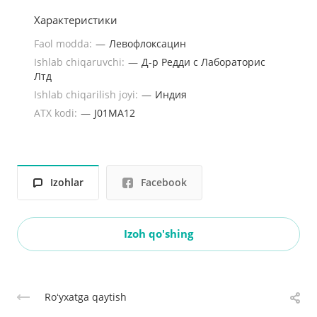
Характеристики
Faol modda:
—
Левофлоксацин
Ishlab chiqaruvchi:
—
Д-р Редди с Лабораторис
Лтд
Ishlab chiqarilish joyi:
—
Индия
ATX kodi:
—
J01MA12
Izohlar
Facebook
Izoh qo'shing
Roʻyxatga qaytish