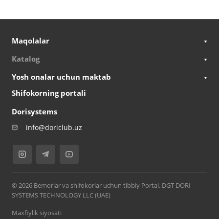
Maqolalar
Katalog
Yosh onalar uchun maktab
Shifokorning portali
Dorisystems
info@doriclub.uz
© 2026 Bemorlar va shifokorlar uchun tibbiy Portal. DGT DORI
SYSTEMS TECHNOLOGY LLC (UAE)
Maxfiylik siyosati