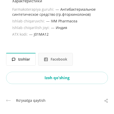
Характеристики
Farmakoterapiya guruhi:
—
Антибактериальное
синтетическое средство (гр.фторхинолонов)
Ishlab chiqaruvchi:
—
IVM Pharmacea
Ishlab chiqarilish joyi:
—
Индия
ATX kodi:
—
J01MA12
Izohlar
Facebook
Izoh qo'shing
Roʻyxatga qaytish