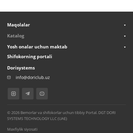
Maqolalar
Katalog
Yosh onalar uchun maktab
Shifokorning portali
Dorisystems
info@doriclub.uz
© 2026 Bemorlar va shifokorlar uchun tibbiy Portal. DGT DORI
SYSTEMS TECHNOLOGY LLC (UAE)
Maxfiylik siyosati