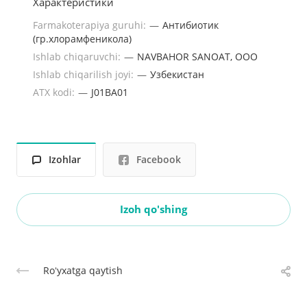
Характеристики
Farmakoterapiya guruhi:
—
Антибиотик
(гр.хлорамфеникола)
Ishlab chiqaruvchi:
—
NAVBAHOR SANOAT, OOО
Ishlab chiqarilish joyi:
—
Узбекистан
ATX kodi:
—
J01BA01
Izohlar
Facebook
Izoh qo'shing
Roʻyxatga qaytish