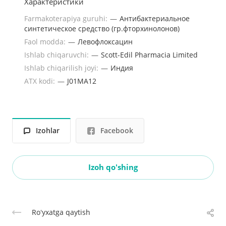
Характеристики
Farmakoterapiya guruhi:
—
Антибактериальное
синтетическое средство (гр.фторхинолонов)
Faol modda:
—
Левофлоксацин
Ishlab chiqaruvchi:
—
Scott-Edil Pharmacia Limited
Ishlab chiqarilish joyi:
—
Индия
ATX kodi:
—
J01MA12
Izohlar
Facebook
Izoh qo'shing
Roʻyxatga qaytish