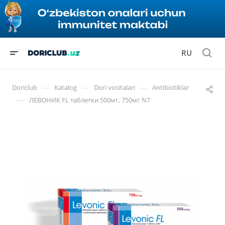
RU
—
—
—
Doriclub
Katalog
Dori vositalari
Antibiotiklar
—
ЛЕВОНИК FL таблетки 500мг, 750мг N7