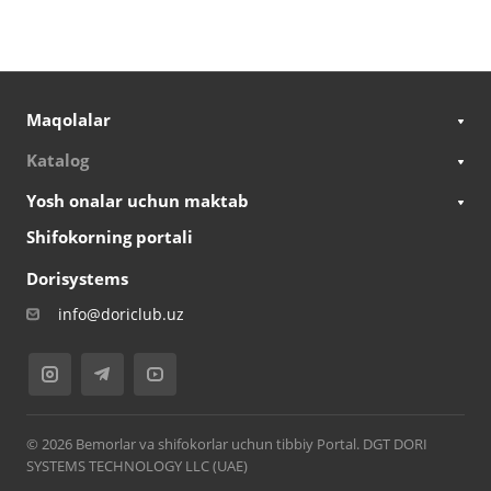
Maqolalar
Katalog
Yosh onalar uchun maktab
Shifokorning portali
Dorisystems
info@doriclub.uz
© 2026 Bemorlar va shifokorlar uchun tibbiy Portal. DGT DORI
SYSTEMS TECHNOLOGY LLC (UAE)