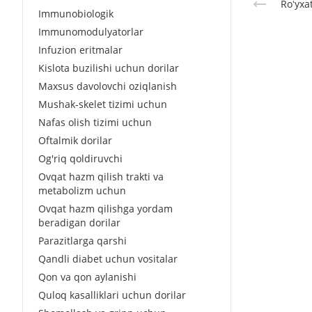
Roʻyxa
Immunobiologik
Immunomodulyatorlar
Infuzion eritmalar
Kislota buzilishi uchun dorilar
Maxsus davolovchi oziqlanish
Mushak-skelet tizimi uchun
Nafas olish tizimi uchun
Oftalmik dorilar
Og'riq qoldiruvchi
Ovqat hazm qilish trakti va
metabolizm uchun
Ovqat hazm qilishga yordam
beradigan dorilar
Parazitlarga qarshi
Qandli diabet uchun vositalar
Qon va qon aylanishi
Quloq kasalliklari uchun dorilar