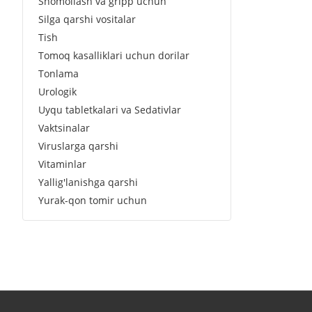
Shomollash va gripp uchun
Silga qarshi vositalar
Tish
Tomoq kasalliklari uchun dorilar
Tonlama
Urologik
Uyqu tabletkalari va Sedativlar
Vaktsinalar
Viruslarga qarshi
Vitaminlar
Yallig'lanishga qarshi
Yurak-qon tomir uchun