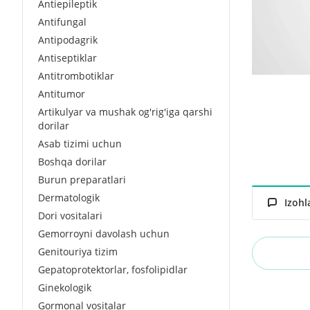
Antiepileptik
Antifungal
Antipodagrik
Antiseptiklar
Antitrombotiklar
Antitumor
Artikulyar va mushak og'rig'iga qarshi
dorilar
Asab tizimi uchun
Boshqa dorilar
Burun preparatlari
Dermatologik
Izohl
Dori vositalari
Gemorroyni davolash uchun
Genitouriya tizim
Gepatoprotektorlar, fosfolipidlar
Ginekologik
Gormonal vositalar