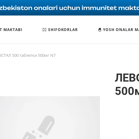
T MAKTABI
🧑‍⚕️ SHIFOKORLAR
🐣 YOSH ONALAR M
СТАЛ 500 таблетки 500мг N7
ЛЕВ
500