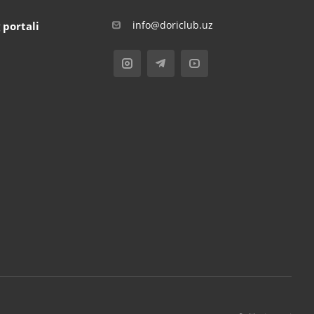
info@doriclub.uz
 portali