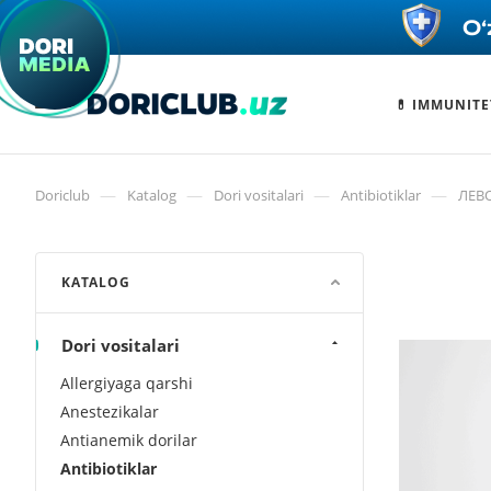
💊 IMMUNITE
—
—
—
—
Doriclub
Katalog
Dori vositalari
Antibiotiklar
ЛЕВО
KATALOG
Dori vositalari
Allergiyaga qarshi
Anestezikalar
Antianemik dorilar
Antibiotiklar