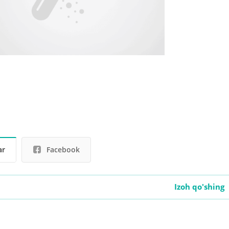
ar
Facebook
Izoh qo'shing