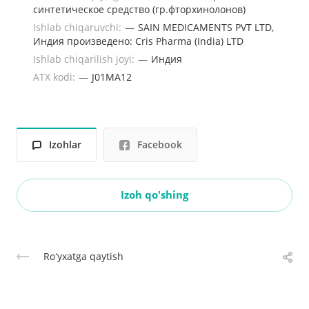
синтетическое средство (гр.фторхинолонов)
Ishlab chiqaruvchi:
—
SAIN MEDICAMENTS PVT LTD,
Индия произведено: Cris Pharma (India) LTD
Ishlab chiqarilish joyi:
—
Индия
ATX kodi:
—
J01MA12
Izohlar
Facebook
Izoh qo'shing
Roʻyxatga qaytish