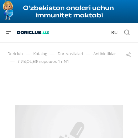
RU
—
—
—
Doriclub
Katalog
Dori vositalari
Antibiotiklar
—
ЛИДОЦЕФ порошок 1 г N1