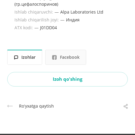
(гр.цефалоспоринов)
Ishlab chiqaruvchi:
—
Alpa Laboratories Ltd
Ishlab chiqarilish joyi:
—
Индия
ATX kodi:
—
J01DD04
Izohlar
Facebook
Izoh qo'shing
Roʻyxatga qaytish