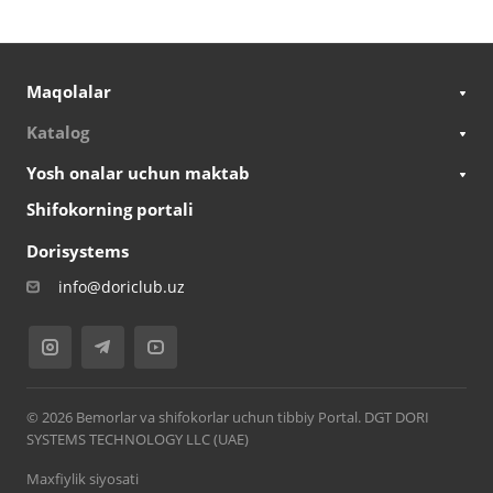
Maqolalar
Katalog
Yosh onalar uchun maktab
Shifokorning portali
Dorisystems
info@doriclub.uz
© 2026 Bemorlar va shifokorlar uchun tibbiy Portal. DGT DORI
SYSTEMS TECHNOLOGY LLC (UAE)
Maxfiylik siyosati