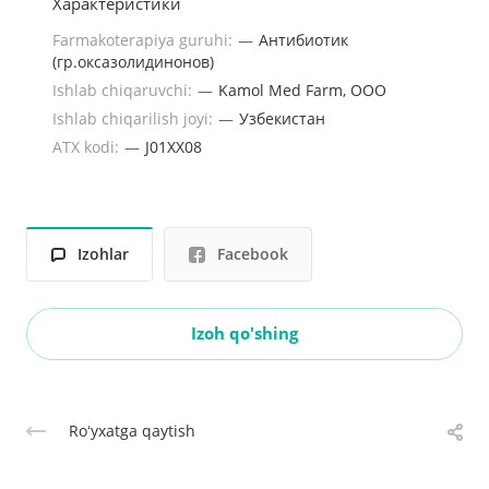
Характеристики
Farmakoterapiya guruhi:
—
Антибиотик
(гр.оксазолидинонов)
Ishlab chiqaruvchi:
—
Kamol Med Farm, ООО
Ishlab chiqarilish joyi:
—
Узбекистан
ATX kodi:
—
J01XX08
Izohlar
Facebook
Izoh qo'shing
Roʻyxatga qaytish