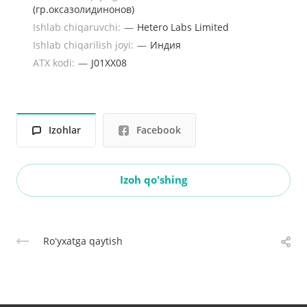
(гр.оксазолидинонов)
Ishlab chiqaruvchi:
—
Hetero Labs Limited
Ishlab chiqarilish joyi:
—
Индия
ATX kodi:
—
J01XX08
Izohlar
Facebook
Izoh qo'shing
Roʻyxatga qaytish