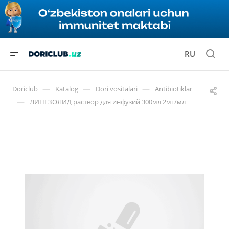
RU
—
—
—
Doriclub
Katalog
Dori vositalari
Antibiotiklar
—
ЛИНЕЗОЛИД раствор для инфузий 300мл 2мг/мл