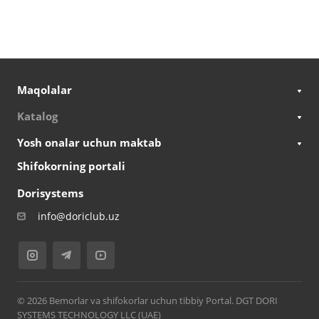
Maqolalar
Katalog
Yosh onalar uchun maktab
Shifokorning portali
Dorisystems
info@doriclub.uz
© 2026 Bemorlar va shifokorlar uchun tibbiy Portal. DGT DORI
SYSTEMS TECHNOLOGY LLC (UAE)