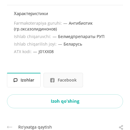
Характеристики
Farmakoterapiya guruhi:
—
Антибиотик
(гр.оксазолидинонов)
Ishlab chiqaruvchi:
—
Белмедпрепараты РУП
Ishlab chiqarilish joyi:
—
Беларусь
ATX kodi:
—
J01XX08
Izohlar
Facebook
Izoh qo'shing
Roʻyxatga qaytish