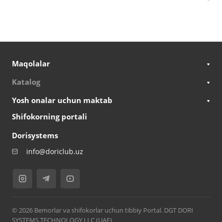
Maqolalar
Katalog
Yosh onalar uchun maktab
Shifokorning portali
Dorisystems
info@doriclub.uz
© 2026 Bemorlar va shifokorlar uchun tibbiy Portal. DGT DORI
SYSTEMS TECHNOLOGY LLC (UAE)