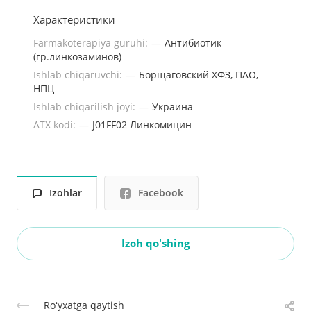
Характеристики
Farmakoterapiya guruhi:
—
Антибиотик
(гр.линкозаминов)
Ishlab chiqaruvchi:
—
Борщаговский ХФЗ, ПАО,
НПЦ
Ishlab chiqarilish joyi:
—
Украина
ATX kodi:
—
J01FF02 Линкомицин
Izohlar
Facebook
Izoh qo'shing
Roʻyxatga qaytish