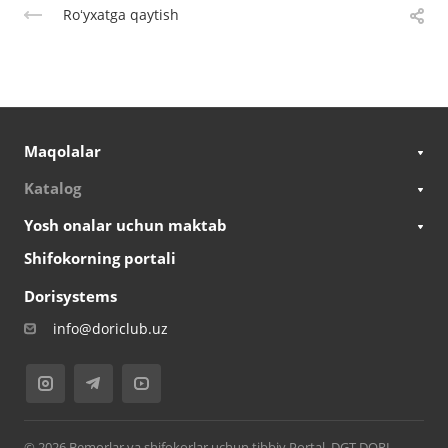
Roʻyxatga qaytish
Maqolalar
Katalog
Yosh onalar uchun maktab
Shifokorning portali
Dorisystems
info@doriclub.uz
© 2026 Bemorlar va shifokorlar uchun tibbiy Portal. DGT DORI