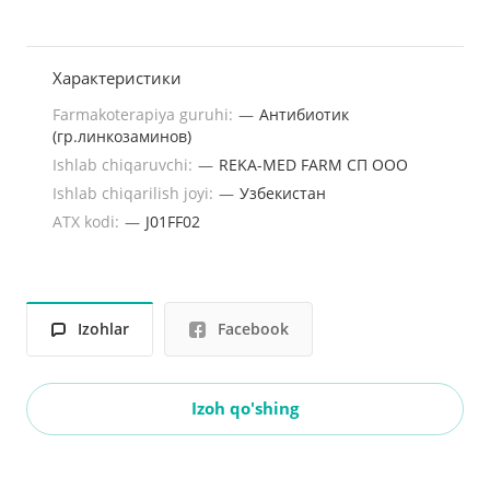
Характеристики
Farmakoterapiya guruhi:
—
Антибиотик
(гр.линкозаминов)
Ishlab chiqaruvchi:
—
REKA-MED FARM СП ООО
Ishlab chiqarilish joyi:
—
Узбекистан
ATX kodi:
—
J01FF02
Izohlar
Facebook
Izoh qo'shing