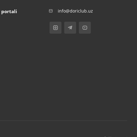
info@doriclub.uz
 portali