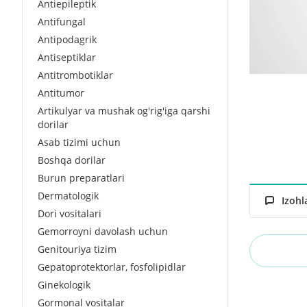
Antiepileptik
Antifungal
Antipodagrik
Antiseptiklar
Antitrombotiklar
Antitumor
Artikulyar va mushak og'rig'iga qarshi
dorilar
Asab tizimi uchun
Boshqa dorilar
Burun preparatlari
Dermatologik
Izohl
Dori vositalari
Gemorroyni davolash uchun
Genitouriya tizim
Gepatoprotektorlar, fosfolipidlar
Ginekologik
Gormonal vositalar