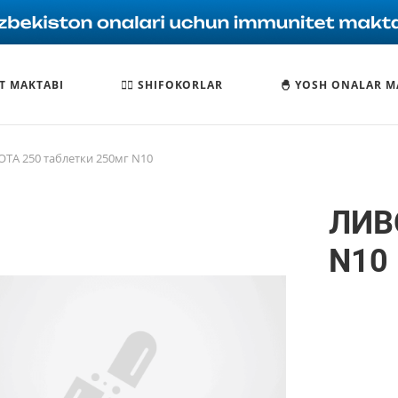
T MAKTABI
🧑‍⚕️ SHIFOKORLAR
🐣 YOSH ONALAR M
ТА 250 таблетки 250мг N10
ЛИВ
N10