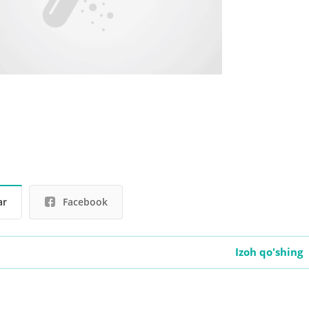
ar
Facebook
Izoh qo'shing