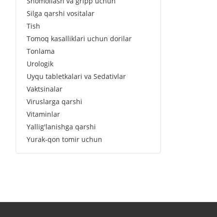
Shomollash va gripp uchun
Silga qarshi vositalar
Tish
Tomoq kasalliklari uchun dorilar
Tonlama
Urologik
Uyqu tabletkalari va Sedativlar
Vaktsinalar
Viruslarga qarshi
Vitaminlar
Yallig'lanishga qarshi
Yurak-qon tomir uchun