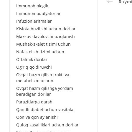
Roʻyxa
Immunobiologik
Immunomodulyatorlar
Infuzion eritmalar
Kislota buzilishi uchun dorilar
Maxsus davolovchi oziqlanish
Mushak-skelet tizimi uchun
Nafas olish tizimi uchun
Oftalmik dorilar
Og'riq qoldiruvchi
Ovqat hazm qilish trakti va
metabolizm uchun
Ovqat hazm qilishga yordam
beradigan dorilar
Parazitlarga qarshi
Qandli diabet uchun vositalar
Qon va qon aylanishi
Quloq kasalliklari uchun dorilar