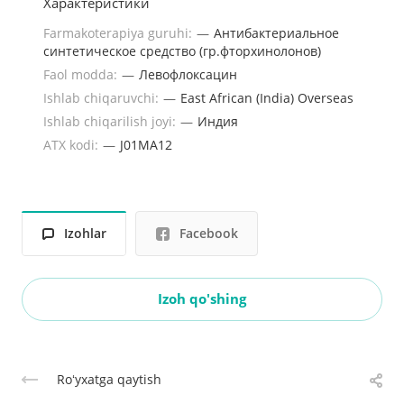
Характеристики
Farmakoterapiya guruhi:
—
Антибактериальное
синтетическое средство (гр.фторхинолонов)
Faol modda:
—
Левофлоксацин
Ishlab chiqaruvchi:
—
East African (India) Overseas
Ishlab chiqarilish joyi:
—
Индия
ATX kodi:
—
J01MA12
Izohlar
Facebook
Izoh qo'shing
Roʻyxatga qaytish