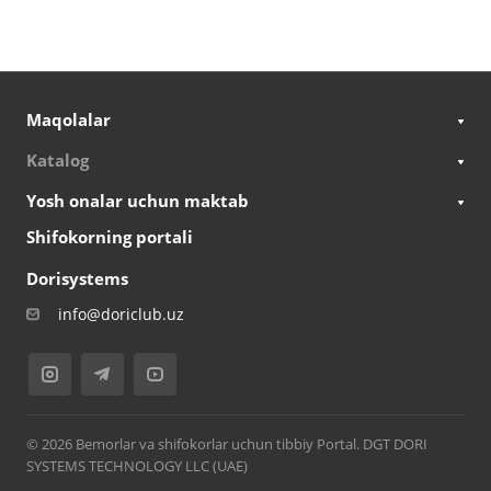
Maqolalar
Katalog
Yosh onalar uchun maktab
Shifokorning portali
Dorisystems
info@doriclub.uz
© 2026 Bemorlar va shifokorlar uchun tibbiy Portal. DGT DORI
SYSTEMS TECHNOLOGY LLC (UAE)