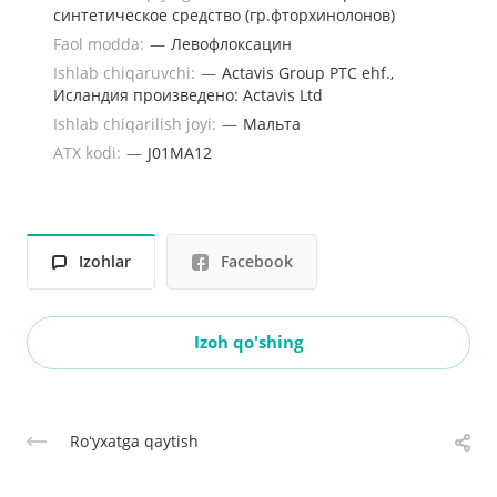
синтетическое средство (гр.фторхинолонов)
Faol modda:
—
Левофлоксацин
Ishlab chiqaruvchi:
—
Actavis Group PTC ehf.,
Исландия произведено: Actavis Ltd
Ishlab chiqarilish joyi:
—
Мальта
ATX kodi:
—
J01MA12
Izohlar
Facebook
Izoh qo'shing
Roʻyxatga qaytish