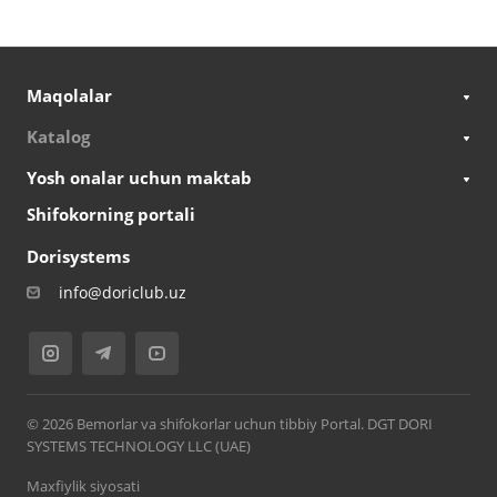
Maqolalar
Katalog
Yosh onalar uchun maktab
Shifokorning portali
Dorisystems
info@doriclub.uz
© 2026 Bemorlar va shifokorlar uchun tibbiy Portal. DGT DORI
SYSTEMS TECHNOLOGY LLC (UAE)
Maxfiylik siyosati