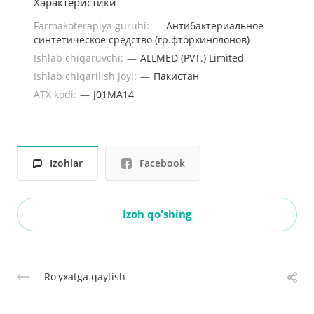
Характеристики
Farmakoterapiya guruhi:
—
Антибактериальное
синтетическое средство (гр.фторхинолонов)
Ishlab chiqaruvchi:
—
ALLMED (PVT.) Limited
Ishlab chiqarilish joyi:
—
Пакистан
ATX kodi:
—
J01MA14
Izohlar
Facebook
Izoh qo'shing
Roʻyxatga qaytish