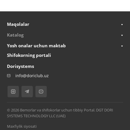
Maqolalar
Katalog
Yosh onalar uchun maktab
Shifokorning portali
Dorisystems
info@doriclub.uz
© 2026 Bemorlar va shifokorlar uchun tibbiy Portal. DGT DORI
SYSTEMS TECHNOLOGY LLC (UAE)
Maxfiylik siyosati