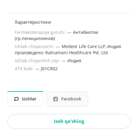
Характеристики
Farmakoterapiya guruhi:
—
Антибиотик
(гр.пенициллинов)
Ishlab chiqaruvchi:
—
Medeor Life Care LLP, Индия
произведено: Ratnamani Healthcare Pvt. Ltd
Ishlab chiqarilish joyi:
—
Индия
ATX kodi:
—
J01CR02
Izohlar
Facebook
Izoh qo'shing