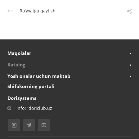
Roʻyxatga qaytish
Maqolalar
Katalog
Yosh onalar uchun maktab
Shifokorning portali
Dorisystems
info@doriclub.uz