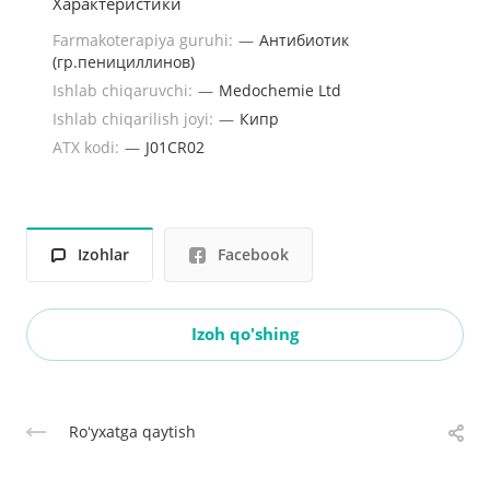
Характеристики
Farmakoterapiya guruhi:
—
Антибиотик
(гр.пенициллинов)
Ishlab chiqaruvchi:
—
Medochemie Ltd
Ishlab chiqarilish joyi:
—
Кипр
ATX kodi:
—
J01CR02
Izohlar
Facebook
Izoh qo'shing
Roʻyxatga qaytish