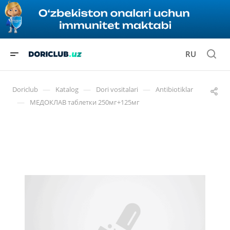
RU
—
—
—
Doriclub
Katalog
Dori vositalari
Antibiotiklar
—
МЕДОКЛАВ таблетки 250мг+125мг