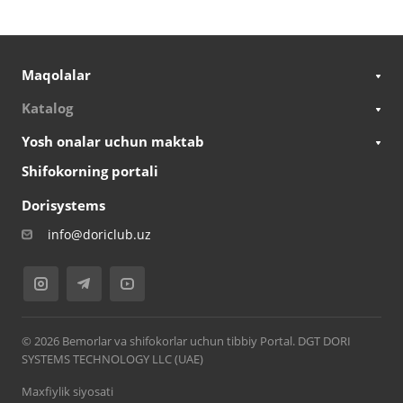
Maqolalar
Katalog
Yosh onalar uchun maktab
Shifokorning portali
Dorisystems
info@doriclub.uz
© 2026 Bemorlar va shifokorlar uchun tibbiy Portal. DGT DORI
SYSTEMS TECHNOLOGY LLC (UAE)
Maxfiylik siyosati