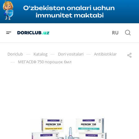
RU
—
—
—
Doriclub
Katalog
Dori vositalari
Antibiotiklar
—
МЕГАСЕФ 750 порошок 6мл