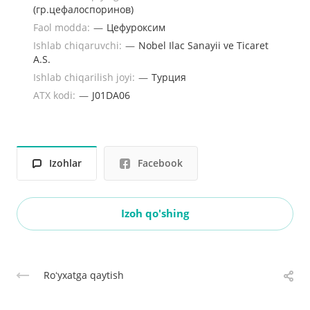
(гр.цефалоспоринов)
Faol modda:
—
Цефуроксим
Ishlab chiqaruvchi:
—
Nobel Ilac Sanayii ve Ticaret
A.S.
Ishlab chiqarilish joyi:
—
Турция
ATX kodi:
—
J01DA06
Izohlar
Facebook
Izoh qo'shing
Roʻyxatga qaytish