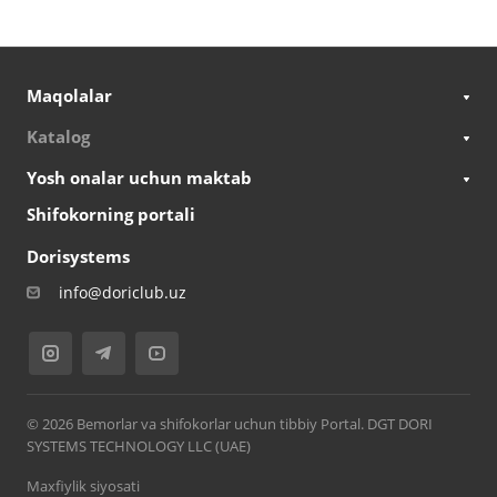
Maqolalar
Katalog
Yosh onalar uchun maktab
Shifokorning portali
Dorisystems
info@doriclub.uz
© 2026 Bemorlar va shifokorlar uchun tibbiy Portal. DGT DORI
SYSTEMS TECHNOLOGY LLC (UAE)
Maxfiylik siyosati