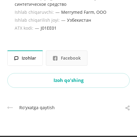
синтетическое средство
Ishlab chiqaruvchi:
—
Merrymed Farm, ООО
Ishlab chiqarilish joyi:
—
Узбекистан
ATX kodi:
—
J01EE01
Izohlar
Facebook
Izoh qo'shing
Roʻyxatga qaytish