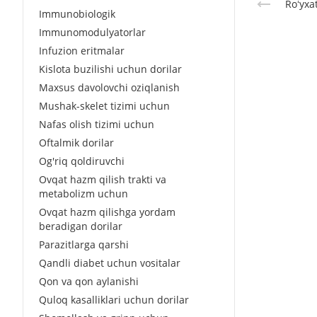
Roʻyxa
Immunobiologik
Immunomodulyatorlar
Infuzion eritmalar
Kislota buzilishi uchun dorilar
Maxsus davolovchi oziqlanish
Mushak-skelet tizimi uchun
Nafas olish tizimi uchun
Oftalmik dorilar
Og'riq qoldiruvchi
Ovqat hazm qilish trakti va
metabolizm uchun
Ovqat hazm qilishga yordam
beradigan dorilar
Parazitlarga qarshi
Qandli diabet uchun vositalar
Qon va qon aylanishi
Quloq kasalliklari uchun dorilar