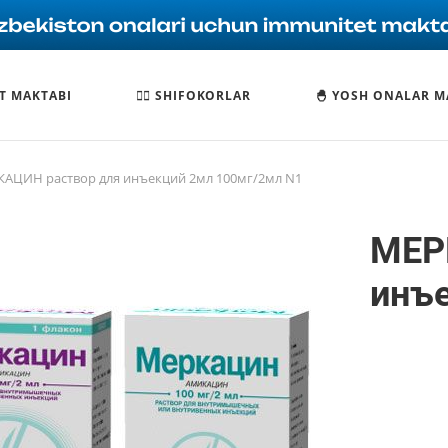
T MAKTABI
🧑‍⚕️ SHIFOKORLAR
🐣 YOSH ONALAR M
АЦИН раствор для инъекций 2мл 100мг/2мл N1
МЕР
инъ