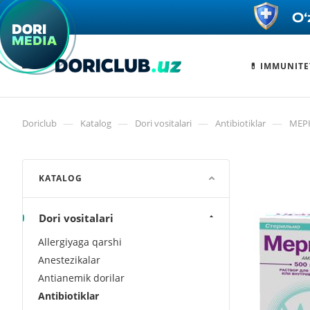
💊 IMMUNITE
—
—
—
—
Doriclub
Katalog
Dori vositalari
Antibiotiklar
МЕРК
KATALOG
Dori vositalari
Allergiyaga qarshi
Anestezikalar
Antianemik dorilar
Antibiotiklar