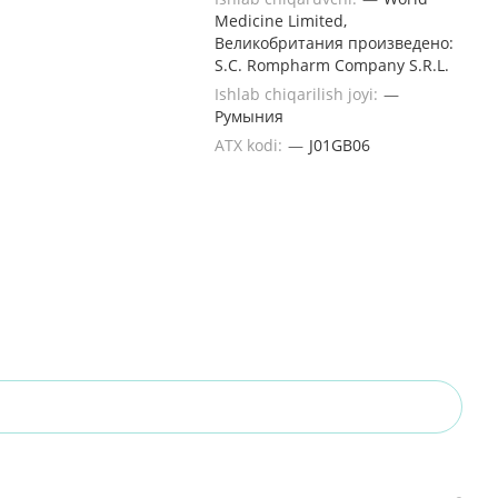
Medicine Limited,
Великобритания произведено:
S.C. Rompharm Company S.R.L.
Ishlab chiqarilish joyi:
—
Румыния
ATX kodi:
—
J01GB06