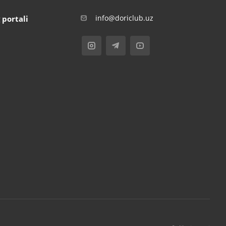
info@doriclub.uz
 portali