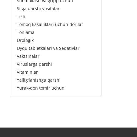
Shomollash va gripp uchun
Silga qarshi vositalar
Tish
Tomoq kasalliklari uchun dorilar
Tonlama
Urologik
Uyqu tabletkalari va Sedativlar
Vaktsinalar
Viruslarga qarshi
Vitaminlar
Yallig'lanishga qarshi
Yurak-qon tomir uchun