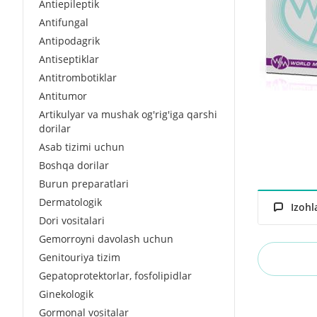
Antiepileptik
Antifungal
Antipodagrik
Antiseptiklar
Antitrombotiklar
Antitumor
Artikulyar va mushak og'rig'iga qarshi
dorilar
Asab tizimi uchun
Boshqa dorilar
Burun preparatlari
Dermatologik
Izohl
Dori vositalari
Gemorroyni davolash uchun
Genitouriya tizim
Gepatoprotektorlar, fosfolipidlar
Ginekologik
Gormonal vositalar