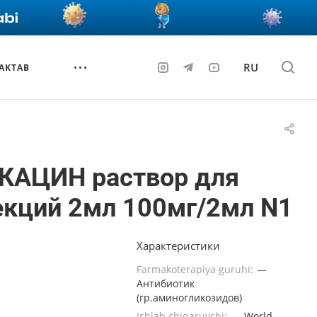
RU
AKTAB
КАЦИН раствор для
екций 2мл 100мг/2мл N1
Характеристики
Farmakoterapiya guruhi:
—
Антибиотик
(гр.аминогликозидов)
Ishlab chiqaruvchi:
—
World