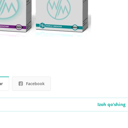
ar
Facebook
Izoh qo'shing