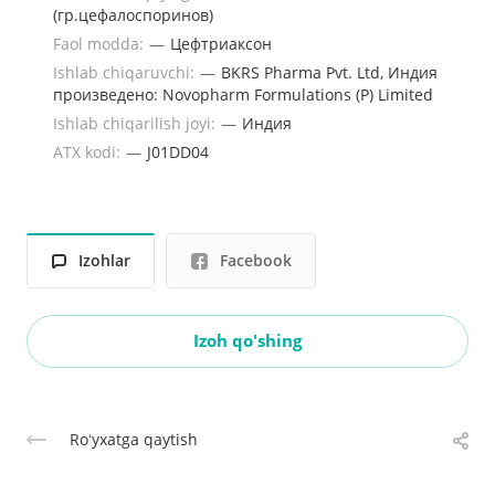
(гр.цефалоспоринов)
Faol modda:
—
Цефтриаксон
Ishlab chiqaruvchi:
—
BKRS Pharma Pvt. Ltd, Индия
произведено: Novopharm Formulations (P) Limited
Ishlab chiqarilish joyi:
—
Индия
ATX kodi:
—
J01DD04
Izohlar
Facebook
Izoh qo'shing
Roʻyxatga qaytish