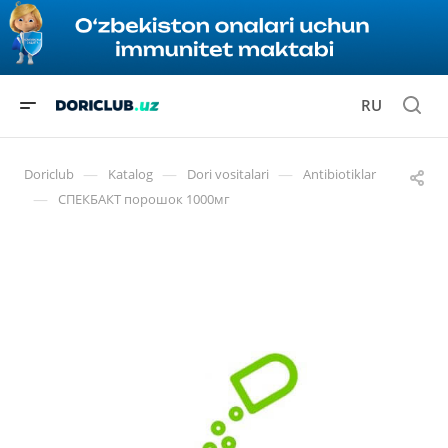
RU
—
—
—
Doriclub
Katalog
Dori vositalari
Antibiotiklar
—
СПЕКБАКТ порошок 1000мг