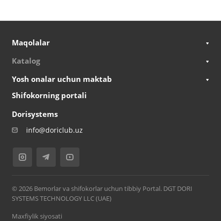
Maqolalar
Katalog
Yosh onalar uchun maktab
Shifokorning portali
Dorisystems
info@doriclub.uz
© 2026 Bemorlar va shifokorlar uchun tibbiy Portal. DGT DORI
SYSTEMS TECHNOLOGY LLC (UAE)
Maxfiylik siyosati