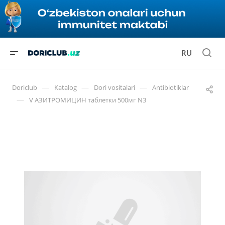
RU
—
—
—
Doriclub
Katalog
Dori vositalari
Antibiotiklar
—
V АЗИТРОМИЦИН таблетки 500мг N3