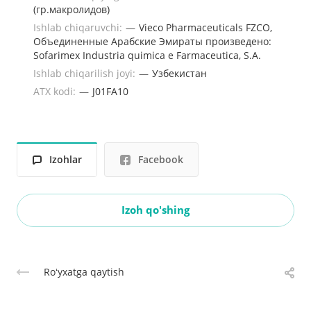
(гр.макролидов)
Ishlab chiqaruvchi:
—
Vieco Pharmaceuticals FZCO,
Объединенные Арабские Эмираты произведено:
Sofarimex Industria quimica e Farmaceutica, S.A.
Ishlab chiqarilish joyi:
—
Узбекистан
ATX kodi:
—
J01FA10
Izohlar
Facebook
Izoh qo'shing
Roʻyxatga qaytish