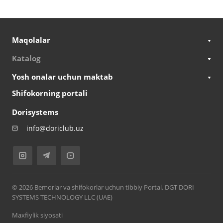
Maqolalar
Katalog
Yosh onalar uchun maktab
Shifokorning portali
Dorisystems
info@doriclub.uz
© 2026 Bemorlar va shifokorlar uchun tibbiy Portal. DGT DORI
SYSTEMS TECHNOLOGY LLC (UAE)
Maxfiylik siyosati