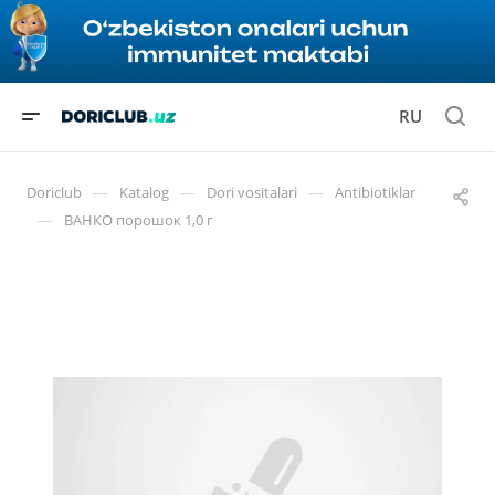
RU
—
—
—
Doriclub
Katalog
Dori vositalari
Antibiotiklar
—
ВАНКО порошок 1,0 г