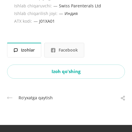
Ishlab chiqaruvchi:
—
Swiss Parenterals Ltd
Ishlab chiqarilish joyi:
—
Индия
ATX kodi:
—
J01XA01
Izohlar
Facebook
Izoh qo'shing
Roʻyxatga qaytish