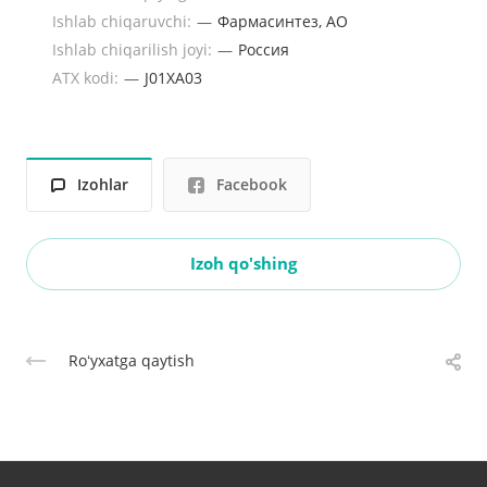
Ishlab chiqaruvchi:
—
Фармасинтез, АО
Ishlab chiqarilish joyi:
—
Россия
ATX kodi:
—
J01XA03
Izohlar
Facebook
Izoh qo'shing
Roʻyxatga qaytish