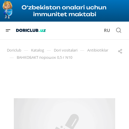
RU
—
—
—
Doriclub
Katalog
Dori vositalari
Antibiotiklar
—
ВАНКОБАКТ порошок 0,5 г N10