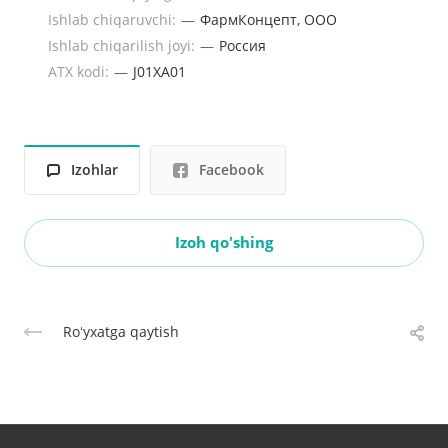
Ishlab chiqaruvchi:
—
ФармКонцепт, ООО
Ishlab chiqarilish joyi:
—
Россия
ATX kodi:
—
J01XA01
Izohlar
Facebook
Izoh qo'shing
Roʻyxatga qaytish