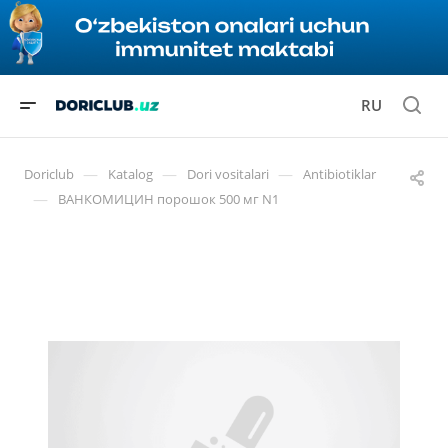
RU
—
—
—
Doriclub
Katalog
Dori vositalari
Antibiotiklar
—
ВАНКОМИЦИН порошок 500 мг N1