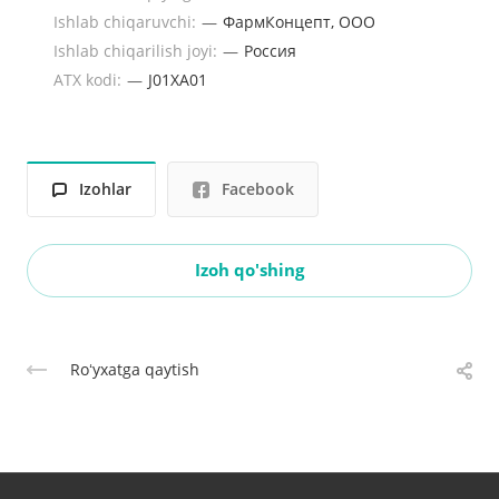
Ishlab chiqaruvchi:
—
ФармКонцепт, ООО
Ishlab chiqarilish joyi:
—
Россия
ATX kodi:
—
J01XA01
Izohlar
Facebook
Izoh qo'shing
Roʻyxatga qaytish