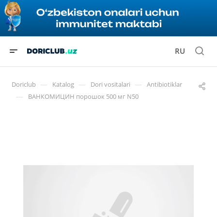
RU
—
—
—
Doriclub
Katalog
Dori vositalari
Antibiotiklar
—
ВАНКОМИЦИН порошок 500 мг N50