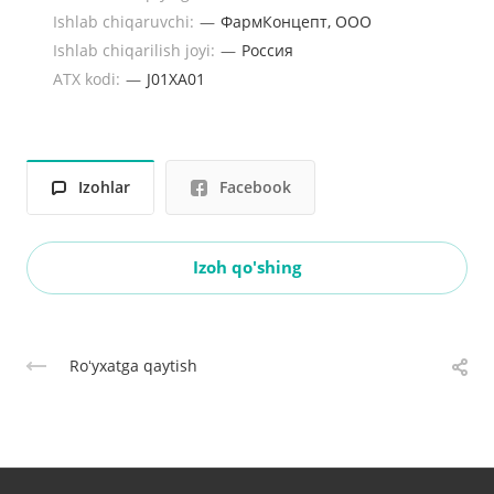
Ishlab chiqaruvchi:
—
ФармКонцепт, ООО
Ishlab chiqarilish joyi:
—
Россия
ATX kodi:
—
J01XA01
Izohlar
Facebook
Izoh qo'shing
Roʻyxatga qaytish