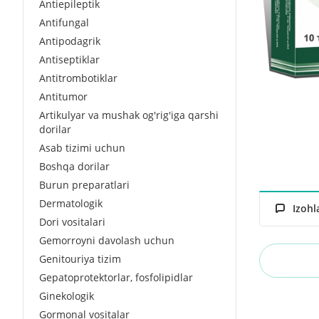
Antiepileptik
Antifungal
Antipodagrik
Antiseptiklar
Antitrombotiklar
Antitumor
Artikulyar va mushak og'rig'iga qarshi
dorilar
Asab tizimi uchun
Boshqa dorilar
Burun preparatlari
Dermatologik
Izohl
Dori vositalari
Gemorroyni davolash uchun
Genitouriya tizim
Gepatoprotektorlar, fosfolipidlar
Ginekologik
Gormonal vositalar