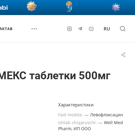
RU
AKTAB
МЕКС таблетки 500мг
Характеристики
Faol modda:
—
Левофлоксацин
Ishlab chiqaruvchi:
—
Well Med
Pharm, ИП ООО