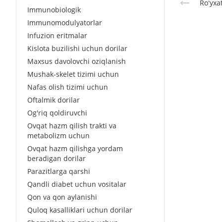
Roʻyxa
Immunobiologik
Immunomodulyatorlar
Infuzion eritmalar
Kislota buzilishi uchun dorilar
Maxsus davolovchi oziqlanish
Mushak-skelet tizimi uchun
Nafas olish tizimi uchun
Oftalmik dorilar
Og'riq qoldiruvchi
Ovqat hazm qilish trakti va
metabolizm uchun
Ovqat hazm qilishga yordam
beradigan dorilar
Parazitlarga qarshi
Qandli diabet uchun vositalar
Qon va qon aylanishi
Quloq kasalliklari uchun dorilar