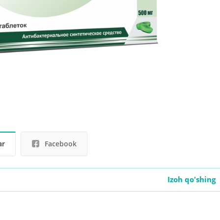
ar
Facebook
Izoh qo'shing