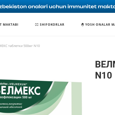
T MAKTABI
🧑‍⚕️ SHIFOKORLAR
🐣 YOSH ONALAR M
ЕКС таблетки 500мг N10
ВЕЛ
N10