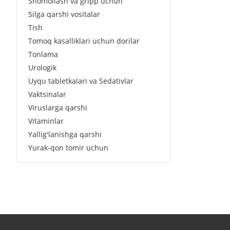
Shomollash va gripp uchun
Silga qarshi vositalar
Tish
Tomoq kasalliklari uchun dorilar
Tonlama
Urologik
Uyqu tabletkalari va Sedativlar
Vaktsinalar
Viruslarga qarshi
Vitaminlar
Yallig'lanishga qarshi
Yurak-qon tomir uchun