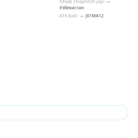
Ishlab chiqarilish joyi:
—
Узбекистан
ATX kodi:
—
J01MA12