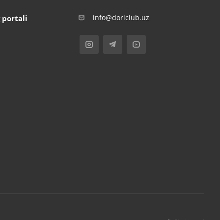
info@doriclub.uz
 portali