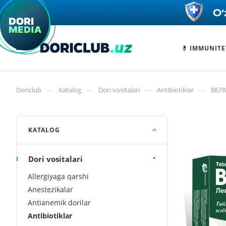
💊 IMMUNITE
—
—
—
—
Doriclub
Katalog
Dori vositalari
Antibiotiklar
ВЕЛМ
KATALOG
Dori vositalari
Allergiyaga qarshi
Anestezikalar
Antianemik dorilar
Antibiotiklar