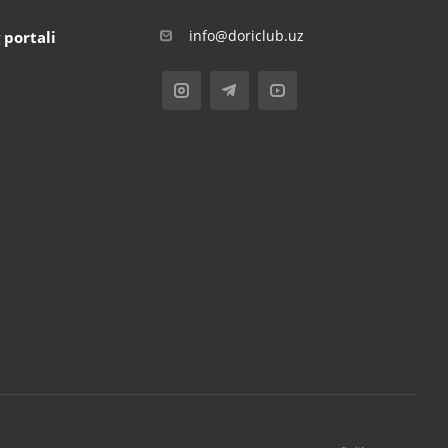
info@doriclub.uz
 portali