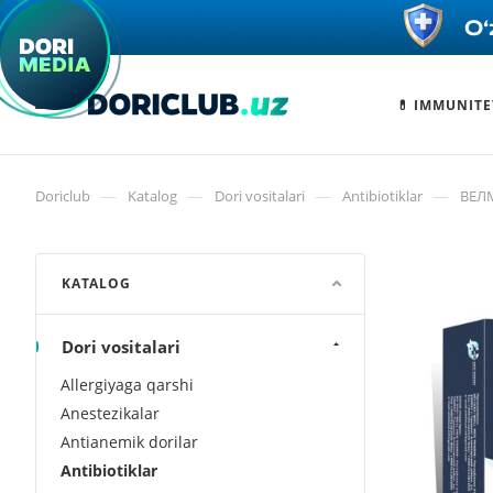
💊 IMMUNITE
—
—
—
—
Doriclub
Katalog
Dori vositalari
Antibiotiklar
ВЕЛМ
KATALOG
Dori vositalari
Allergiyaga qarshi
Anestezikalar
Antianemik dorilar
Antibiotiklar