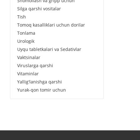
Shomollash va gripp uchun
Silga qarshi vositalar
Tish
Tomoq kasalliklari uchun dorilar
Tonlama
Urologik
Uyqu tabletkalari va Sedativlar
Vaktsinalar
Viruslarga qarshi
Vitaminlar
Yallig'lanishga qarshi
Yurak-qon tomir uchun