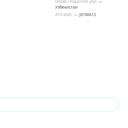
Ishlab chiqarilish joyi:
—
Узбекистан
ATX kodi:
—
J01MA12