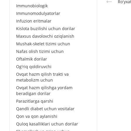
Roʻyxa
Immunobiologik
Immunomodulyatorlar
Infuzion eritmalar
Kislota buzilishi uchun dorilar
Maxsus davolovchi oziqlanish
Mushak-skelet tizimi uchun
Nafas olish tizimi uchun
Oftalmik dorilar
Og'riq qoldiruvchi
Ovqat hazm qilish trakti va
metabolizm uchun
Ovqat hazm qilishga yordam
beradigan dorilar
Parazitlarga qarshi
Qandli diabet uchun vositalar
Qon va qon aylanishi
Quloq kasalliklari uchun dorilar