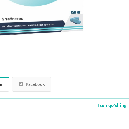
ar
Facebook
Izoh qo'shing