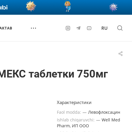
RU
AKTAB
МЕКС таблетки 750мг
Характеристики
Faol modda:
—
Левофлоксацин
Ishlab chiqaruvchi:
—
Well Med
Pharm, ИП ООО