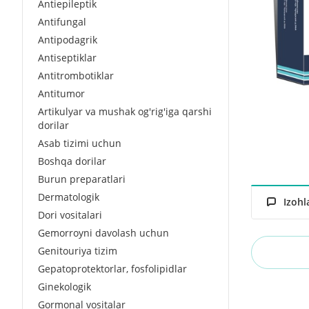
Antiepileptik
Antifungal
Antipodagrik
Antiseptiklar
Antitrombotiklar
Antitumor
Artikulyar va mushak og'rig'iga qarshi
dorilar
Asab tizimi uchun
Boshqa dorilar
Burun preparatlari
Dermatologik
Izohl
Dori vositalari
Gemorroyni davolash uchun
Genitouriya tizim
Gepatoprotektorlar, fosfolipidlar
Ginekologik
Gormonal vositalar